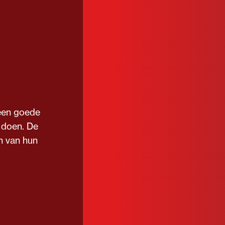
een goede
 doen. De
n van hun
iligheid