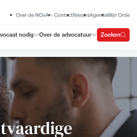
Over de NOvA
Contact
Nieuws
Agenda
Mijn Orde
Toon submenu voor
vocaat nodig
Over de advocatuur
Zoeken
on submenu voor
Toon submenu voor
u
htvaardige