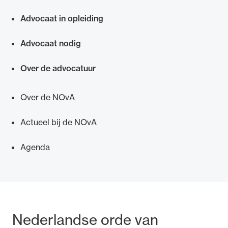
Snel navigeren naar
Advocaat in opleiding
Advocaat nodig
Over de advocatuur
Over de NOvA
Actueel bij de NOvA
Agenda
Bezoek- en postadres
Nederlandse orde van