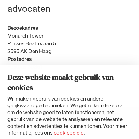
advocaten
Bezoekadres
Monarch Tower
Prinses Beatrixlaan 5
2595 AK Den Haag
Postadres
Postbus 30851
2500 GW Den Haag
Deze website maakt gebruik van
cookies
Contact
Wij maken gebruik van cookies en andere
gelijkwaardige technieken. We gebruiken deze o.a.
om de website goed te laten functioneren, het
gebruik van de website te analyseren en relevante
Toegankelijkheidsverklaring
content en advertenties te kunnen tonen. Voor meer
Disclaimer
informatie, lees ons
cookiebeleid
.