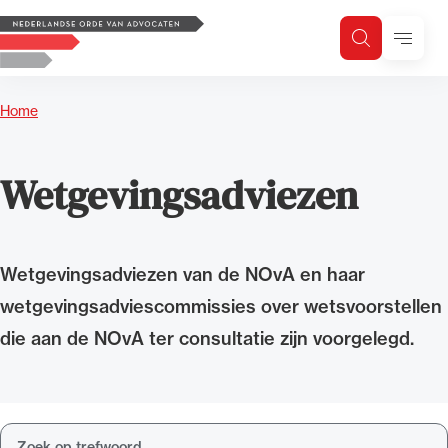
Logo, to the homepage
Menu
Zoeken
Zoek op trefwoord
H
Zoeken
Home
Zoekgebied
Wetgevingsadviezen
Wetgevingsadviezen van de NOvA en haar
wetgevingsadviescommissies over wetsvoorstellen
die aan de NOvA ter consultatie zijn voorgelegd.
Zoek op trefwoord