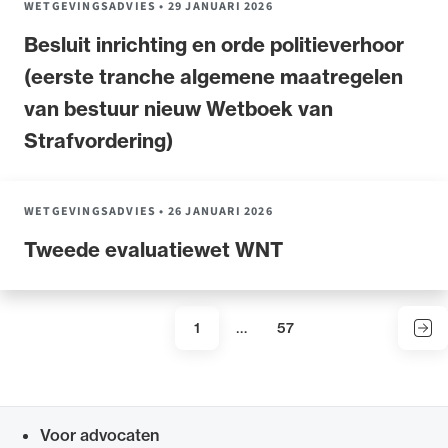
WETGEVINGSADVIES
•
29 JANUARI 2026
Besluit inrichting en orde politieverhoor
(eerste tranche algemene maatregelen
van bestuur nieuw Wetboek van
Strafvordering)
WETGEVINGSADVIES
•
26 JANUARI 2026
Tweede evaluatiewet WNT
…
1
57
Vol
Huidige
Laatste
Paginering
pagina
pagina
Voor advocaten