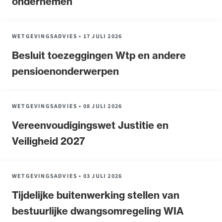
ondernemen
WETGEVINGSADVIES
•
17 JULI 2026
Besluit toezeggingen Wtp en andere
Ondersteuning voor advocaten bij hun
pensioenonderwerpen
beroepsuitoefening: van de advocatenpas tot
het rechtsgebiedenregister en
geheimhoudernummers.
WETGEVINGSADVIES
•
08 JULI 2026
Vereenvoudigingswet Justitie en
Veiligheid 2027
WETGEVINGSADVIES
•
03 JULI 2026
Tijdelijke buitenwerking stellen van
bestuurlijke dwangsomregeling WIA