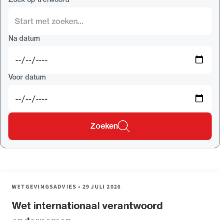
Uitgelicht
Na datum
Voor datum
Zoeken
Alle wet- en regelgeving voor de advocatuur.
Van de Advocatenwet tot de Verordening op
de advocatuur (Voda) en de Regeling op de
advocatuur (Roda).
WETGEVINGSADVIES
•
29 JULI 2026
Wet internationaal verantwoord