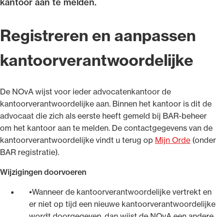
kantoor aan te melden.
Registreren en aanpassen
kantoorverantwoordelijke
Ondersteuning voor advocaten bij hun
beroepsuitoefening: van de advocatenpas tot
het rechtsgebiedenregister en
De NOvA wijst voor ieder advocatenkantoor de
geheimhoudernummers.
kantoorverantwoordelijke aan. Binnen het kantoor is dit de
advocaat die zich als eerste heeft gemeld bij BAR-beheer
om het kantoor aan te melden. De contactgegevens van de
kantoorverantwoordelijke vindt u terug op
Mijn Orde
(onder
BAR registratie).
Wijzigingen doorvoeren
Wanneer de kantoorverantwoordelijke vertrekt en
er niet op tijd een nieuwe kantoorverantwoordelijke
wordt doorgegeven, dan wijst de NOvA een andere