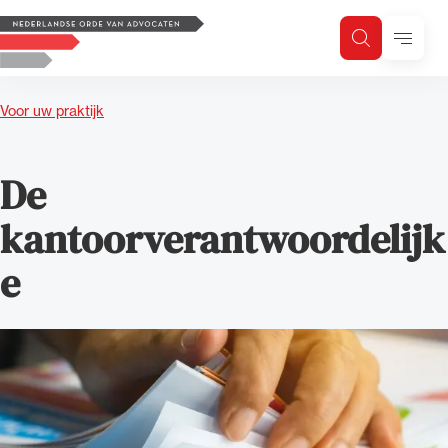
Logo, to the homepage
Menu
Zoeken
Zoek op trefwoord
H
Zoeken
Voor uw praktijk
Zoekgebied
De
kantoorverantwoordelijk
e