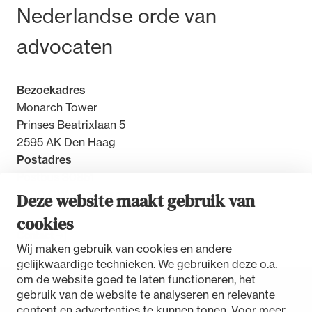
Bezoek- en postadres
Nederlandse orde van
advocaten
Bezoekadres
Monarch Tower
Prinses Beatrixlaan 5
2595 AK Den Haag
Postadres
Postbus 30851
2500 GW Den Haag
Deze website maakt gebruik van
cookies
Contact
Wij maken gebruik van cookies en andere
gelijkwaardige technieken. We gebruiken deze o.a.
om de website goed te laten functioneren, het
gebruik van de website te analyseren en relevante
Toegankelijkheidsverklaring
content en advertenties te kunnen tonen. Voor meer