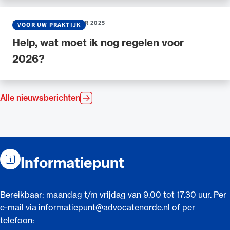
NIEUWS
•
18 DECEMBER 2025
VOOR UW PRAKTIJK
Help, wat moet ik nog regelen voor
2026?
Alle nieuwsberichten
Contactinformatie
Informatiepunt
Bereikbaar: maandag t/m vrijdag van 9.00 tot 17.30 uur. Per
e-mail via informatiepunt@advocatenorde.nl of per
telefoon: