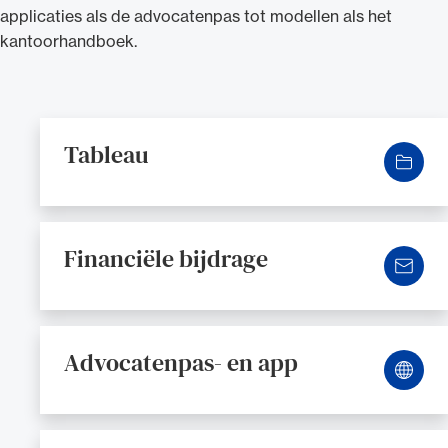
applicaties als de advocatenpas tot modellen als het
kantoorhandboek.
Ondersteuning voor advocaten bij hun
beroepsuitoefening: van de advocatenpas tot
Tableau
Relevante linkjes
het rechtsgebiedenregister en
geheimhoudernummers.
Financiële bijdrage
Advocatenpas- en app