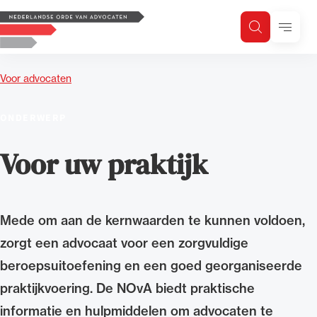
Logo, to the homepage
Menu
Zoeken
Zoek op trefwoord
H
Zoeken
Voor advocaten
Zoekgebied
ONDERWERP
Voor uw praktijk
Mede om aan de kernwaarden te kunnen voldoen,
zorgt een advocaat voor een zorgvuldige
beroepsuitoefening en een goed georganiseerde
praktijkvoering. De NOvA biedt praktische
informatie en hulpmiddelen om advocaten te