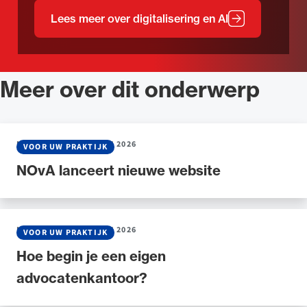
Lees meer over digitalisering en AI
Lees meer over Digitalisering &
Meer over dit onderwerp
NIEUWS
•
16 FEBRUARI 2026
VOOR UW PRAKTIJK
NOvA lanceert nieuwe website
NIEUWS
•
03 FEBRUARI 2026
VOOR UW PRAKTIJK
Hoe begin je een eigen
advocatenkantoor?