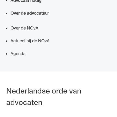
Advocaat nodig
Over de advocatuur
Over de NOvA
Actueel bij de NOvA
Agenda
Bezoek- en postadres
Nederlandse orde van
advocaten