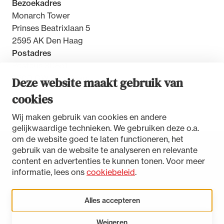
Bezoekadres
Monarch Tower
Prinses Beatrixlaan 5
2595 AK Den Haag
Postadres
Postbus 30851
2500 GW Den Haag
Deze website maakt gebruik van
cookies
Contact
Wij maken gebruik van cookies en andere
gelijkwaardige technieken. We gebruiken deze o.a.
om de website goed te laten functioneren, het
gebruik van de website te analyseren en relevante
Toegankelijkheidsverklaring
content en advertenties te kunnen tonen. Voor meer
Disclaimer
informatie, lees ons
cookiebeleid
.
Privacystatement
Cookies beheren
Alles accepteren
Weigeren
LinkedIn
Instagram
Bluesky