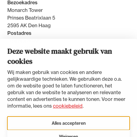
Bezoekadres
Monarch Tower
Prinses Beatrixlaan 5
2595 AK Den Haag
Postadres
Postbus 30851
2500 GW Den Haag
Deze website maakt gebruik van
cookies
Contact
Wij maken gebruik van cookies en andere
gelijkwaardige technieken. We gebruiken deze o.a.
om de website goed te laten functioneren, het
gebruik van de website te analyseren en relevante
Toegankelijkheidsverklaring
content en advertenties te kunnen tonen. Voor meer
Disclaimer
informatie, lees ons
cookiebeleid
.
Privacystatement
Cookies beheren
Alles accepteren
Weigeren