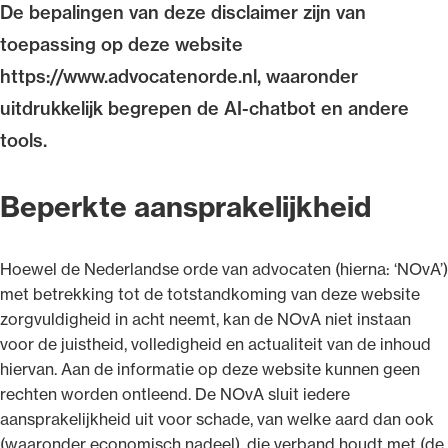
De bepalingen van deze disclaimer zijn van
Uitgelicht
toepassing op deze website
https://www.advocatenorde.nl, waaronder
uitdrukkelijk begrepen de AI-chatbot en andere
tools.
Beperkte aansprakelijkheid
Hoewel de Nederlandse orde van advocaten (hierna: ‘NOvA’)
Alle wet- en regelgeving voor de advocatuur.
met betrekking tot de totstandkoming van deze website
Van de Advocatenwet tot de Verordening op
zorgvuldigheid in acht neemt, kan de NOvA niet instaan
de advocatuur (Voda) en de Regeling op de
voor de juistheid, volledigheid en actualiteit van de inhoud
advocatuur (Roda).
hiervan. Aan de informatie op deze website kunnen geen
rechten worden ontleend. De NOvA sluit iedere
aansprakelijkheid uit voor schade, van welke aard dan ook
(waaronder economisch nadeel), die verband houdt met (de