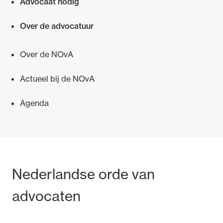
Advocaat nodig
Over de advocatuur
Over de NOvA
Actueel bij de NOvA
Agenda
Bezoek- en postadres
Nederlandse orde van
advocaten