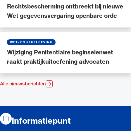
Rechtsbescherming ontbreekt bij nieuwe
Wet gegevensvergaring openbare orde
NIEUWS
•
09 JULI 2025
WET- EN REGELGEVING
Wijziging Penitentiaire beginselenwet
raakt praktijkuitoefening advocaten
Alle nieuwsberichten
Contactinformatie
Informatiepunt