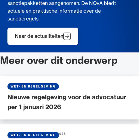
sanctiepakketten aangenomen. De NOvA biedt
actuele en praktische informatie over de
sanctieregels.
Naar de actualiteiten
Meer over dit onderwerp
NIEUWS
•
07 JANUARI 2026
WET- EN REGELGEVING
Nieuwe regelgeving voor de advocatuur
per 1 januari 2026
NIEUWS
•
23 SEPTEMBER 2025
WET- EN REGELGEVING