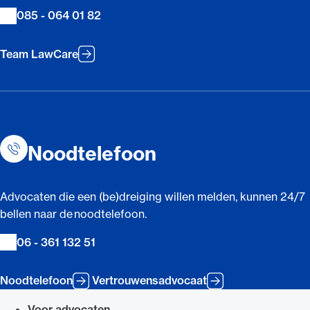
085 - 064 01 82
Team LawCare
Noodtelefoon
Advocaten die een (be)dreiging willen melden, kunnen 24/7
bellen naar de noodtelefoon.
06 - 361 132 51
Noodtelefoon
Vertrouwensadvocaat
Voor advocaten