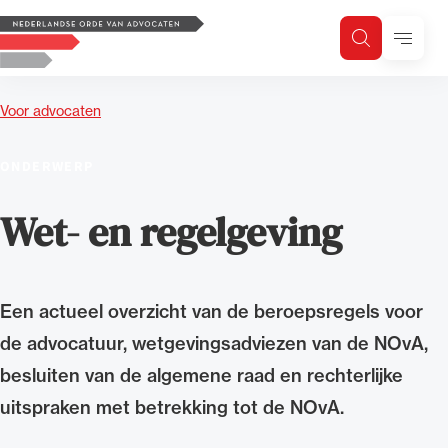
Logo, to the homepage
Menu
Zoeken
Zoek op trefwoord
H
Zoeken
Voor advocaten
Zoekgebied
ONDERWERP
Wet- en regelgeving
Een actueel overzicht van de beroepsregels voor
de advocatuur, wetgevingsadviezen van de NOvA,
besluiten van de algemene raad en rechterlijke
uitspraken met betrekking tot de NOvA.