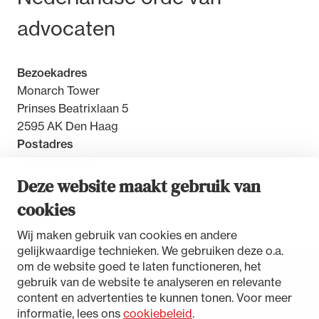
advocaten
Bezoekadres
Monarch Tower
Prinses Beatrixlaan 5
2595 AK Den Haag
Postadres
Postbus 30851
2500 GW Den Haag
Deze website maakt gebruik van
cookies
Contact
Wij maken gebruik van cookies en andere
gelijkwaardige technieken. We gebruiken deze o.a.
om de website goed te laten functioneren, het
gebruik van de website te analyseren en relevante
Toegankelijkheidsverklaring
content en advertenties te kunnen tonen. Voor meer
Disclaimer
informatie, lees ons
cookiebeleid
.