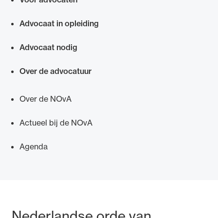
Snel navigeren naar
Advocaat in opleiding
Advocaat nodig
Over de advocatuur
Over de NOvA
Actueel bij de NOvA
Agenda
Bezoek- en postadres
Nederlandse orde van