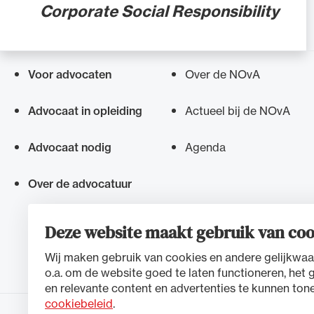
Corporate Social Responsibility
Alle wet- en regelgeving voor 
Advocatenwet tot de Verordeni
(Voda) en de Regeling op de ad
Voor advocaten
Over de NOvA
Snel navigeren naar
Advocaat in opleiding
Actueel bij de NOvA
Advocaat nodig
Agenda
Over de advocatuur
Deze website maakt gebruik van coo
Wij maken gebruik van cookies en andere gelijkwaa
o.a. om de website goed te laten functioneren, het 
en relevante content en advertenties te kunnen tone
cookiebeleid
.