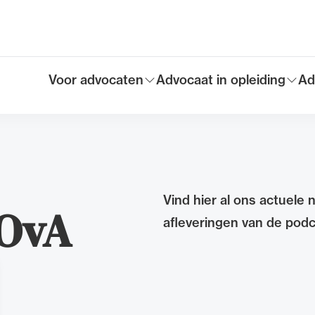
Voor advocaten
Advocaat in opleiding
Ad
Toon submenu voor
Toon submenu voor
To
Hoofdmen
Vind hier al ons actuele 
NOvA
afleveringen van de podc