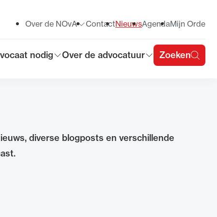
Over de NOvA
Contact
Nieuws
Agenda
Mijn Orde
Toon submenu voor
vocaat nodig
Over de advocatuur
Zoeken
on submenu voor
Toon submenu voor
u
nieuws, diverse blogposts en verschillende
ast.