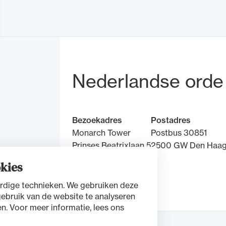
de advocatuur. Van de
Ondersteuning voor a
ng op de advocatuur
beroepsuitoefening: v
vocatuur (Roda).
rechtsgebiedenregist
Bezoek- en pos
Nederlandse orde
Bezoekadres
Postadres
Monarch Tower
Postbus 30851
Prinses Beatrixlaan 5
2500 GW Den Haa
2595 AK Den Haag
kies
rdige technieken. We gebruiken deze
Contact
gebruik van de website te analyseren
n. Voor meer informatie, lees ons