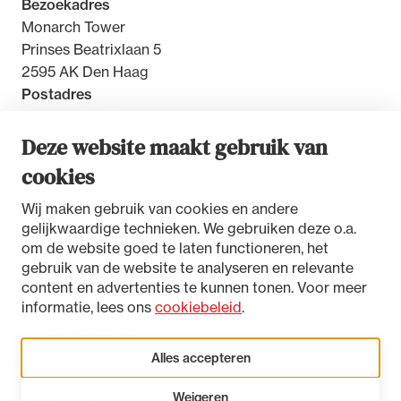
Bezoekadres
Monarch Tower
Prinses Beatrixlaan 5
2595 AK Den Haag
Postadres
Postbus 30851
2500 GW Den Haag
Deze website maakt gebruik van
cookies
Contact
Wij maken gebruik van cookies en andere
gelijkwaardige technieken. We gebruiken deze o.a.
om de website goed te laten functioneren, het
gebruik van de website te analyseren en relevante
Toegankelijkheidsverklaring
content en advertenties te kunnen tonen. Voor meer
Disclaimer
informatie, lees ons
cookiebeleid
.
Privacystatement
Cookies beheren
Alles accepteren
Weigeren
LinkedIn
Instagram
Bluesky