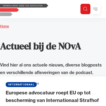
Logo, to the homepage
Menu
Zoeken
Zoek op trefwoord
H
Zoeken
Home
Zoekgebied
Actueel bij de NOvA
Vind hier al ons actuele nieuws, diverse blogposts
en verschillende afleveringen van de podcast.
NIEUWS
•
22 JULI 2026
INTERNATIONAAL
Europese advocatuur roept EU op tot
bescherming van Internationaal Strafhof