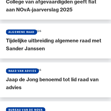
College van afgevaardigden geeft fiat
aan NOvA-jaarverslag 2025
Ondersteuning voor advocaten bij hun
NIEUWS
•
30 JUNI 2026
ALGEMENE RAAD
beroepsuitoefening: van de advocatenpas tot
Tijdelijke uitbreiding algemene raad met
het rechtsgebiedenregister en
Sander Janssen
geheimhoudernummers.
NIEUWS
•
30 JUNI 2026
RAAD VAN ADVIES
Jaap de Jong benoemd tot lid raad van
advies
NIEUWS
•
30 JUNI 2026
BUREAU VAN DE NOVA