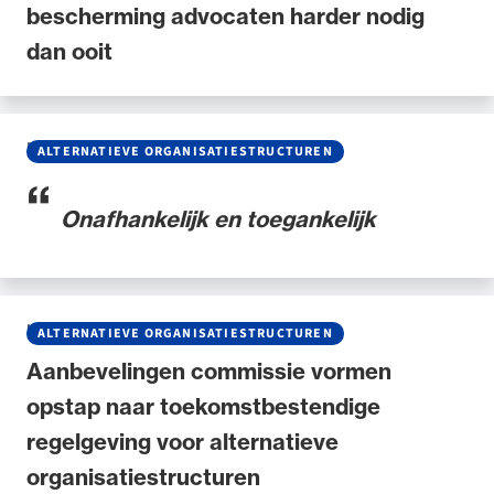
bescherming advocaten harder nodig
dan ooit
BLOG
•
11 JUNI 2026
ALTERNATIEVE ORGANISATIESTRUCTUREN
Onafhankelijk en toegankelijk
NIEUWS
•
29 MEI 2026
ALTERNATIEVE ORGANISATIESTRUCTUREN
Aanbevelingen commissie vormen
opstap naar toekomstbestendige
regelgeving voor alternatieve
organisatiestructuren