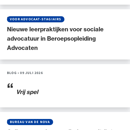
Uitgelicht
NIEUWS
•
20 JULI 2026
VOOR ADVOCAAT-STAGIAIRS
Nieuwe leerpraktijken voor sociale
advocatuur in Beroepsopleiding
Advocaten
BLOG
•
09 JULI 2026
Alle wet- en regelgeving voor de advocatuur.
Van de Advocatenwet tot de Verordening op
Vrij spel
de advocatuur (Voda) en de Regeling op de
advocatuur (Roda).
NIEUWS
•
30 JUNI 2026
BUREAU VAN DE NOVA