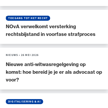
NIEUWS
•
27 MEI 2026
TOEGANG TOT HET RECHT
NOvA verwelkomt versterking
rechtsbijstand in voorfase strafproces
NIEUWS
•
26 MEI 2026
Nieuwe anti-witwasregelgeving op
komst: hoe bereid je je er als advocaat op
voor?
NIEUWS
•
21 MEI 2026
DIGITALISERING & AI