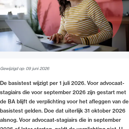
Uitgelicht
Gewijzigd op:
09 juni 2026
Alle wet- en regelgeving voor de advocatuur.
De basistest wijzigt per 1 juli 2026. Voor advocaat-
Van de Advocatenwet tot de Verordening op
stagiairs die voor september 2026 zijn gestart met
de advocatuur (Voda) en de Regeling op de
advocatuur (Roda).
de BA blijft de verplichting voor het afleggen van de
basistest gelden. Doe dat uiterlijk 31 oktober 2026
alsnog. Voor advocaat-stagiairs die in september