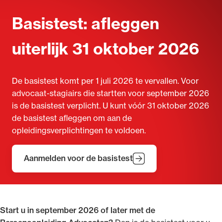
Basistest: afleggen
uiterlijk 31 oktober 2026
De basistest komt per 1 juli 2026 te vervallen. Voor
advocaat-stagiairs die startten voor september 2026
is de basistest verplicht. U kunt vóór 31 oktober 2026
de basistest afleggen om aan de
opleidingsverplichtingen te voldoen.
Aanmelden voor de basistest
Start u in september 2026 of later met de