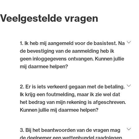
Veelgestelde vragen
1. Ik heb mij aangemeld voor de basistest. Na
de bevestiging van de aanmelding heb ik
geen inloggegevens ontvangen. Kunnen jullie
mij daarmee helpen?
De inloggegevens voor deelname aan de NOvA
2. Er is iets verkeerd gegaan met de betaling.
basistest ontvangt u op de toetslocatie.
Ik krijg een foutmelding, maar ik zie wel dat
het bedrag van mijn rekening is afgeschreven.
Kunnen jullie mij daarmee helpen?
Hiervoor kunt u contact opnemen met Optimum
3. Bij het beantwoorden van de vragen mag
Assessment, de organisatie die voor de NOvA de
de deelnemer een wettenbundel raadplegen.