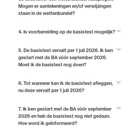
toetsing verzorgt, via e-mailadres:
Mogen er aantekeningen en/of verwijzingen
staan in de wettenbundel?
Het is toegestaan om in de wettenbundel tekst te
4. Is voorbereiding op de basistest mogelijk?
onderstrepen, markeringen te maken, tabs aan te
brengen of verwijzingen naar andere wetsartikelen te
Om een beeld te krijgen van de opzet en de inhoud van
5. De basistest vervalt per 1 juli 2026. Ik ben
hebben. U mag alleen nergens tekst toevoegen.
de basistest, is een aantal
beschikbaar. Hier
gestart met de BA vóór september 2026.
kunt u zien hoe de basistest eruit ziet en krijgt u een
Moet ik de basistest nog doen?
indruk van de moeilijkheidsgraad van de vragen. Voor
een nadere toelichting én ter voorbereiding op de
Ja. Voor advocaat-stagiairs die zijn gestart met de BA
6. Tot wanneer kan ik de basistest afleggen,
basistest kunt u de eindtermen van de basistest
vóór september 2026 blijft de basistest verplicht.
nu deze vervalt per 1 juli 2026?
raadplegen.
Advocaat-stagiairs die zijn gestart met de BA vóór
7. Ik ben gestart met de BA vóór september
september 2026 moeten de basistest uiterlijk 31
2026 en heb de basistest nog niet gedaan.
oktober 2026 afnemen bij Optimum Assessment. Na
Hoe word ik geïnformeerd?