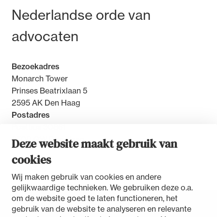
Bezoek- en postadres
Nederlandse orde van
advocaten
Bezoekadres
Monarch Tower
Prinses Beatrixlaan 5
2595 AK Den Haag
Postadres
Postbus 30851
2500 GW Den Haag
Deze website maakt gebruik van
cookies
Contact
Wij maken gebruik van cookies en andere
gelijkwaardige technieken. We gebruiken deze o.a.
om de website goed te laten functioneren, het
gebruik van de website te analyseren en relevante
Toegankelijkheidsverklaring