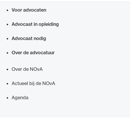
desondanks een bericht van de NOvA dat u deze nog
af moet leggen, neemt u contact op met het
Voor advocaten
Snel navigeren naar
Informatiepunt voor advocaten.
Advocaat in opleiding
Advocaat nodig
Over de advocatuur
Over de NOvA
Actueel bij de NOvA
Agenda