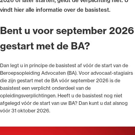
2026 of later starten, geldt de verplichting niet. U
vindt hier alle informatie over de basistest.
Bent u voor september 2026
Ondersteuning voor advocaten bij hun
gestart met de BA?
beroepsuitoefening: van de advocatenpas tot
het rechtsgebiedenregister en
geheimhoudernummers.
Dan legt u in principe de basistest af vóór de start van de
Beroepsopleiding Advocaten (BA). Voor advocaat-stagiairs
die zijn gestart met de BA vóór september 2026 is de
basistest een verplicht onderdeel van de
opleidingsverplichtingen. Heeft u de basistest nog niet
afgelegd vóór de start van uw BA? Dan kunt u dat alsnog
vóór 31 oktober 2026.