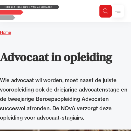
Logo, to the homepage
Menu
Zoeken
Zoek op trefwoord
H
Zoeken
Home
Zoekgebied
Advocaat in opleiding
Wie advocaat wil worden, moet naast de juiste
vooropleiding ook de driejarige advocatenstage en
de tweejarige Beroepsopleiding Advocaten
succesvol afronden. De NOvA verzorgt deze
opleiding voor advocaat-stagiairs.