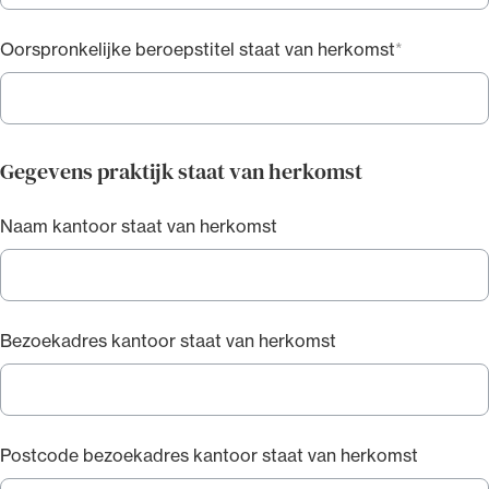
De secretaris van de algemene raad stelt de bevoegde
Oorspronkelijke beroepstitel staat van herkomst
autoriteit van de staat van herkomst in kennis van de
inschrijving.
Artikel 16i
De advocaat, bedoeld in het eerste lid van artikel 16h,
Gegevens praktijk staat van herkomst
is gehouden zijn beroepswerkzaamheden in Nederland
uit te oefenen onder zijn oorspronkelijke beroepstitel,
Naam kantoor staat van herkomst
zoals deze dient te luiden in de taal of een der officiële
talen van de staat van herkomst, evenwel op een
verstaanbare wijze en zodanig dat hij niet kan worden
verward met de titel advocaat, bedoeld in artikel 9a.
Bezoekadres kantoor staat van herkomst
Bij de uitoefening van de werkzaamheden, bedoeld in
het eerste lid, vermeldt de advocaat de
beroepsorganisatie waartoe hij behoort of het gerecht
waarbij hij overeenkomstig de wettelijke regeling van
Postcode bezoekadres kantoor staat van herkomst
de staat van herkomst is toegelaten alsmede zijn