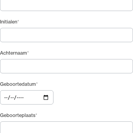
de Overeenkomst betreffende de Europese
Economische Ruimte of in Zwitserland hierna te
noemen staat van herkomst, gerechtigd is zijn
Initialen
beroepswerkzaamheid uit te oefenen onder de
benaming advocaat of een daarmee overeenkomstige
benaming in de taal of in de talen van de staat van
herkomst, heeft het recht om permanent dezelfde
Achternaam
werkzaamheden uit te oefenen als de overeenkomstig
artikel 1 ingeschreven advocaat nadat hij zich heeft
laten inschrijven op het tableau van de Nederlandse
orde van advocaten.
Geboortedatum
De secretaris van de algemene raad schrijft de
advocaat in na overlegging van een verklaring van
inschrijving bij de bevoegde autoriteit van de staat van
herkomst, indien de verklaring niet langer dan drie
Geboorteplaats
maanden voor het moment waarop de aanvraag om
inschrijving is ingediend is afgegeven.