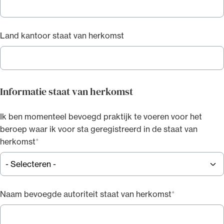
alsmede aan dezelfde voorwaarden onderworpen als
de advocaat die overeenkomstig artikel 1 is
ingeschreven, met inbegrip van de verordeningen
Land kantoor staat van herkomst
genoemd in artikel 28.
De artikelen 10, 10a, eerste lid, 11a, 12, 13, 14 en 16 zijn
van overeenkomstige toepassing. Artikel 11 is van
Informatie staat van herkomst
overeenkomstige toepassing voorzover de advocaat
optreedt in Nederland.
Ik ben momenteel bevoegd praktijk te voeren voor het
beroep waar ik voor sta geregistreerd in de staat van
herkomst
Naam bevoegde autoriteit staat van herkomst