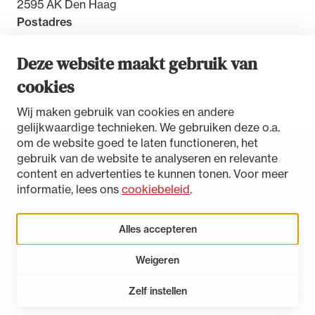
2595 AK Den Haag
Postadres
Postbus 30851
2500 GW Den Haag
Deze website maakt gebruik van
cookies
Contact
Wij maken gebruik van cookies en andere
gelijkwaardige technieken. We gebruiken deze o.a.
om de website goed te laten functioneren, het
gebruik van de website te analyseren en relevante
Toegankelijkheidsverklaring
content en advertenties te kunnen tonen. Voor meer
Disclaimer
informatie, lees ons
cookiebeleid
.
Privacystatement
Cookies beheren
Alles accepteren
Weigeren
LinkedIn
Instagram
Bluesky
Zelf instellen
Open 