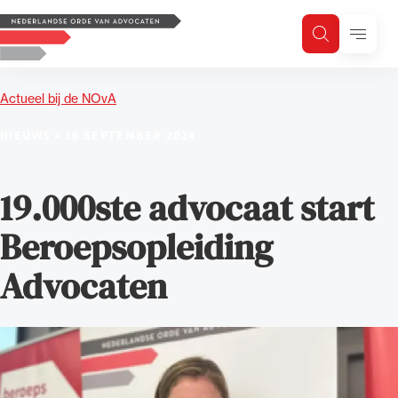
Logo, to the homepage
Menu
Zoeken
Zoek op trefwoord
H
Zoeken
Actueel bij de NOvA
Zoekgebied
NIEUWS
•
16 SEPTEMBER 2024
19.000ste advocaat start
Beroepsopleiding
Advocaten