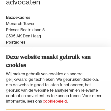
advocaten
Bezoekadres
Monarch Tower
Prinses Beatrixlaan 5
2595 AK Den Haag
Postadres
Postbus 30851
2500 GW Den Haag
Deze website maakt gebruik van
cookies
Contact
Wij maken gebruik van cookies en andere
gelijkwaardige technieken. We gebruiken deze o.a.
om de website goed te laten functioneren, het
gebruik van de website te analyseren en relevante
Toegankelijkheidsverklaring
content en advertenties te kunnen tonen. Voor meer
Disclaimer
informatie, lees ons
cookiebeleid
.
Privacystatement