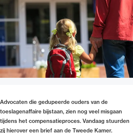
Uitgelicht
Alle wet- en regelgeving voor de advocatuur.
Van de Advocatenwet tot de Verordening op
de advocatuur (Voda) en de Regeling op de
Advocaten die gedupeerde ouders van de
advocatuur (Roda).
toeslagenaffaire bijstaan, zien nog veel misgaan
tijdens het compensatieproces. Vandaag stuurden
zij hierover een brief aan de Tweede Kamer.