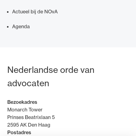
Actueel bij de NOvA
Agenda
Bezoek- en postadres
Nederlandse orde van
advocaten
Bezoekadres
Monarch Tower
Prinses Beatrixlaan 5
2595 AK Den Haag
Postadres