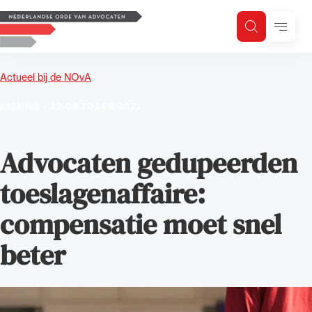
Logo, to the homepage
Menu
Zoeken
Zoek op trefwoord
H
Zoeken
Actueel bij de NOvA
Zoekgebied
NIEUWS
•
12 OKTOBER 2021
Advocaten gedupeerden
toeslagenaffaire:
compensatie moet snel
beter