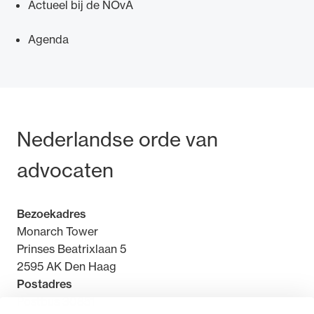
Actueel bij de NOvA
Agenda
Bezoek- en postadres
Nederlandse orde van
advocaten
Bezoekadres
Monarch Tower
Prinses Beatrixlaan 5
2595 AK Den Haag
Postadres
Postbus 30851