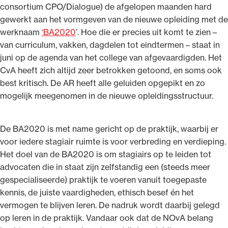
consortium CPO/Dialogue) de afgelopen maanden hard
gewerkt aan het vormgeven van de nieuwe opleiding met de
werknaam
‘BA2020
’. Hoe die er precies uit komt te zien –
van curriculum, vakken, dagdelen tot eindtermen – staat in
juni op de agenda van het college van afgevaardigden. Het
Ondersteuning voor advocaten bij hun
CvA heeft zich altijd zeer betrokken getoond, en soms ook
beroepsuitoefening: van de advocatenpas tot
best kritisch. De AR heeft alle geluiden opgepikt en zo
het rechtsgebiedenregister en
mogelijk meegenomen in de nieuwe opleidingsstructuur.
geheimhoudernummers.
De BA2020 is met name gericht op de praktijk, waarbij er
voor iedere stagiair ruimte is voor verbreding en verdieping.
Het doel van de BA2020 is om stagiairs op te leiden tot
advocaten die in staat zijn zelfstandig een (steeds meer
gespecialiseerde) praktijk te voeren vanuit toegepaste
kennis, de juiste vaardigheden, ethisch besef én het
vermogen te blijven leren. De nadruk wordt daarbij gelegd
op leren in de praktijk. Vandaar ook dat de NOvA belang