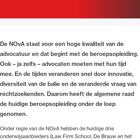
Uitgelicht
De NOvA staat voor een hoge kwaliteit van de
advocatuur en dat begint met de beroepsopleiding.
Ook – ja zelfs – advocaten moeten met hun tijd
mee. En de tijden veranderen snel door innovatie,
diversiteit van de balie en de veranderde vraag van
Alle wet- en regelgeving voor de advocatuur.
Van de Advocatenwet tot de Verordening op
rechtzoekenden. Daarom heeft de algemene raad
de advocatuur (Voda) en de Regeling op de
de huidige beroepsopleiding onder de loep
advocatuur (Roda).
genomen.
Onder regie van de NOvA hebben de huidige drie
onderwijsaanbieders (Law Firm School, De Brauw en het