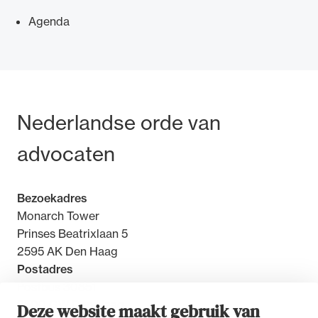
Agenda
Bezoek- en postadres
Nederlandse orde van
advocaten
Bezoekadres
Monarch Tower
Prinses Beatrixlaan 5
2595 AK Den Haag
Postadres
Postbus 30851
2500 GW Den Haag
Deze website maakt gebruik van