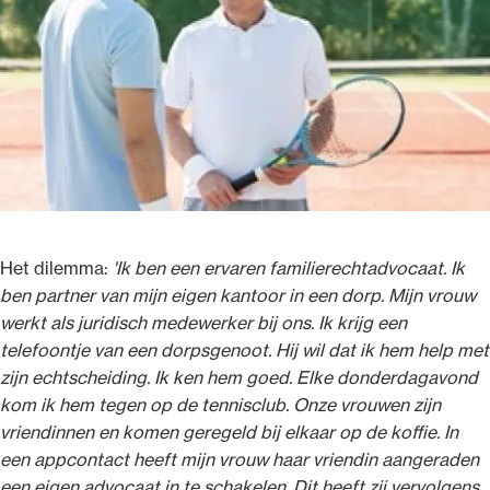
Ondersteuning voor advocaten bij hun
beroepsuitoefening: van de advocatenpas tot
het rechtsgebiedenregister en
geheimhoudernummers.
Het dilemma:
'Ik ben een ervaren familierechtadvocaat. Ik
ben partner van mijn eigen kantoor in een dorp. Mijn vrouw
werkt als juridisch medewerker bij ons. Ik krijg een
telefoontje van een dorpsgenoot. Hij wil dat ik hem help met
zijn echtscheiding. Ik ken hem goed. Elke donderdagavond
kom ik hem tegen op de tennisclub. Onze vrouwen zijn
vriendinnen en komen geregeld bij elkaar op de koffie. In
een appcontact heeft mijn vrouw haar vriendin aangeraden
een eigen advocaat in te schakelen. Dit heeft zij vervolgens