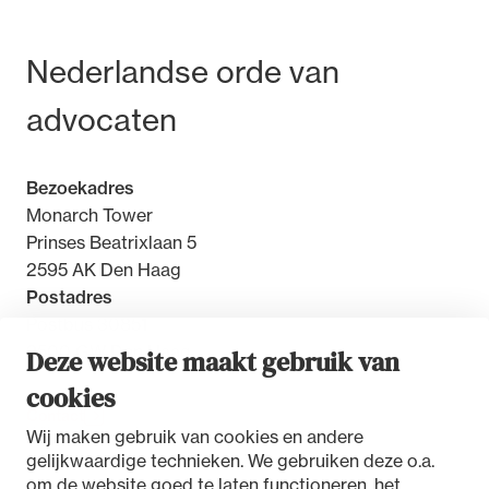
Bezoek- en postadres
Nederlandse orde van
advocaten
Bezoekadres
Monarch Tower
Prinses Beatrixlaan 5
2595 AK Den Haag
Postadres
Postbus 30851
2500 GW Den Haag
Deze website maakt gebruik van
cookies
Contact
Wij maken gebruik van cookies en andere
gelijkwaardige technieken. We gebruiken deze o.a.
om de website goed te laten functioneren, het