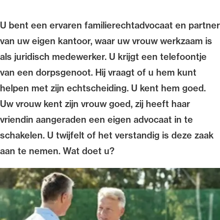
Uitgelicht
U bent een ervaren familierechtadvocaat en partner
van uw eigen kantoor, waar uw vrouw werkzaam is
als juridisch medewerker. U krijgt een telefoontje
van een dorpsgenoot. Hij vraagt of u hem kunt
helpen met zijn echtscheiding. U kent hem goed.
Uw vrouw kent zijn vrouw goed, zij heeft haar
vriendin aangeraden een eigen advocaat in te
Alle wet- en regelgeving voor de advocatuur.
schakelen. U twijfelt of het verstandig is deze zaak
Van de Advocatenwet tot de Verordening op
aan te nemen. Wat doet u?
de advocatuur (Voda) en de Regeling op de
advocatuur (Roda).