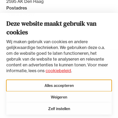
2595 AK Den Haag
Postadres
Postbus 30851
2500 GW Den Haag
Deze website maakt gebruik van
cookies
Contact
Wij maken gebruik van cookies en andere
gelijkwaardige technieken. We gebruiken deze o.a.
om de website goed te laten functioneren, het
gebruik van de website te analyseren en relevante
Toegankelijkheidsverklaring
content en advertenties te kunnen tonen. Voor meer
Disclaimer
informatie, lees ons
cookiebeleid
.
Privacystatement
Cookies beheren
Alles accepteren
Weigeren
LinkedIn
Instagram
Bluesky
Zelf instellen
Open 