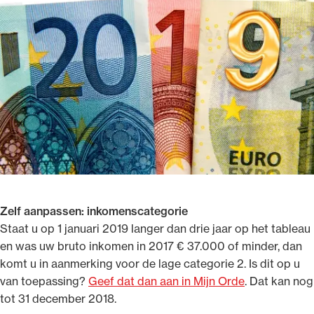
Ondersteuning voor advocaten bij hun
beroepsuitoefening: van de advocatenpas tot
het rechtsgebiedenregister en
geheimhoudernummers.
Zelf aanpassen: inkomenscategorie
Staat u op 1 januari 2019 langer dan drie jaar op het tableau
en was uw bruto inkomen in 2017 € 37.000 of minder, dan
komt u in aanmerking voor de lage categorie 2. Is dit op u
van toepassing?
Geef dat dan aan in Mijn Orde
. Dat kan nog
tot 31 december 2018.