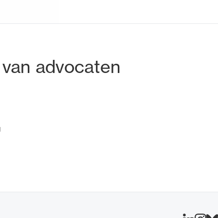
tadres
 van advocaten
g