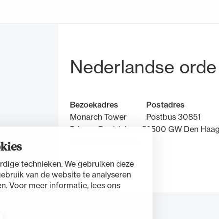
Bezoek- en pos
Nederlandse orde
Bezoekadres
Postadres
Monarch Tower
Postbus 30851
Prinses Beatrixlaan 5
2500 GW Den Haa
2595 AK Den Haag
kies
rdige technieken. We gebruiken deze
Contact
gebruik van de website te analyseren
n. Voor meer informatie, lees ons