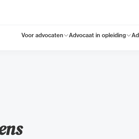
Voor advocaten
Advocaat in opleiding
Ad
Toon submenu voor
Toon submenu voor
To
Hoofdmen
ens