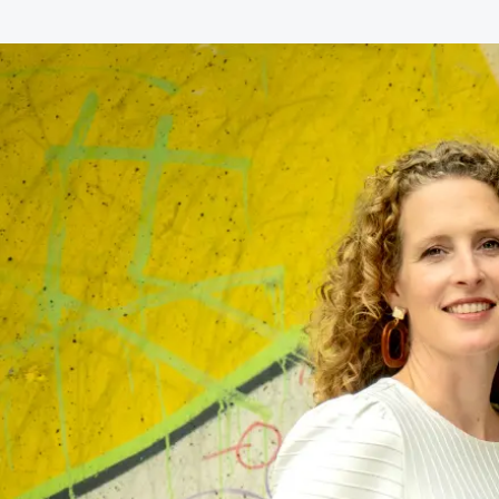
Alle wet- en regelgeving voor 
Advocatenwet tot de Verordeni
(Voda) en de Regeling op de ad