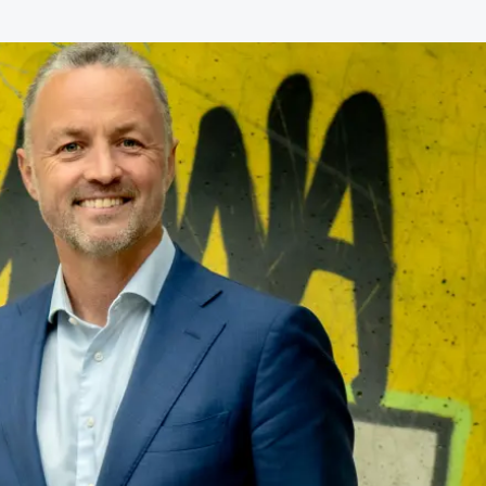
dvocaten bij hun
an de advocatenpas tot het
er en geheimhoudernummers.