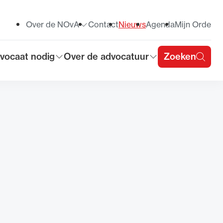
Over de NOvA
Contact
Nieuws
Agenda
Mijn Orde
Toon submenu voor
vocaat nodig
Over de advocatuur
Zoeken
on submenu voor
Toon submenu voor
u