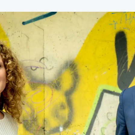
de advocatuur. Van de
Ondersteuning voor a
ng op de advocatuur
beroepsuitoefening: v
vocatuur (Roda).
rechtsgebiedenregist