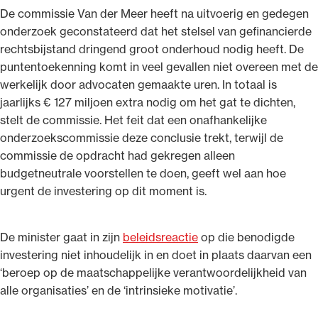
De commissie Van der Meer heeft na uitvoerig en gedegen
onderzoek geconstateerd dat het stelsel van gefinancierde
rechtsbijstand dringend groot onderhoud nodig heeft. De
puntentoekenning komt in veel gevallen niet overeen met de
werkelijk door advocaten gemaakte uren. In totaal is
Ondersteuning voor advocaten bij hun
jaarlijks € 127 miljoen extra nodig om het gat te dichten,
beroepsuitoefening: van de advocatenpas tot
stelt de commissie. Het feit dat een onafhankelijke
het rechtsgebiedenregister en
onderzoekscommissie deze conclusie trekt, terwijl de
geheimhoudernummers.
commissie de opdracht had gekregen alleen
budgetneutrale voorstellen te doen, geeft wel aan hoe
urgent de investering op dit moment is.
De minister gaat in zijn
beleidsreactie
op die benodigde
investering niet inhoudelijk in en doet in plaats daarvan een
‘beroep op de maatschappelijke verantwoordelijkheid van
alle organisaties’ en de ‘intrinsieke motivatie’.