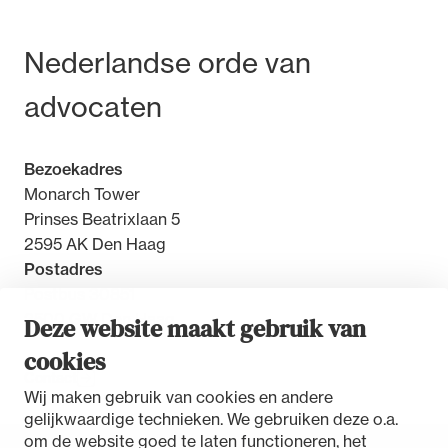
Bezoek- en postadres
Nederlandse orde van
advocaten
Bezoekadres
Monarch Tower
Prinses Beatrixlaan 5
2595 AK Den Haag
Postadres
Postbus 30851
2500 GW Den Haag
Deze website maakt gebruik van
cookies
Contact
Wij maken gebruik van cookies en andere
gelijkwaardige technieken. We gebruiken deze o.a.
om de website goed te laten functioneren, het