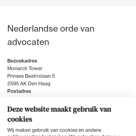
Bezoek- en postadres
Nederlandse orde van
advocaten
Bezoekadres
Monarch Tower
Prinses Beatrixlaan 5
2595 AK Den Haag
Postadres
Postbus 30851
2500 GW Den Haag
Deze website maakt gebruik van
cookies
Contact
Wij maken gebruik van cookies en andere