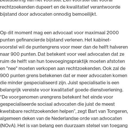
rechtzoekenden dupeert en de kwalitatief verantwoorde
bijstand door advocaten onnodig bemoeilijkt.
Op dit moment mag een advocaat voor maximaal 2000
Ondersteuning voor advocaten bij hun
punten gefinancierde bijstand verlenen. Het kabinet-
beroepsuitoefening: van de advocatenpas tot
voorstel wil de puntengrens voor meer dan de helft halveren
het rechtsgebiedenregister en
naar 900 punten. Dat betekent voor veel advocaten dat ze
geheimhoudernummers.
ruim de helft van hun toevoegingspraktijk moeten afstoten
en "nee" moeten verkopen aan rechtzoekenden. Ook zal de
900 punten grens betekenen dat er meer advocaten komen
die minder gespecialiseerd zijn. Juist specialisatie is een
belangrijk vereiste voor kwalitatief goede dienstverlening.
“De voorgenomen urengrens betekent het einde voor
gespecialiseerde sociaal advocaten die juist de meest
kwetsbare rechtzoekenden helpen”, zegt Bart van Tongeren,
algemeen deken van de Nederlandse orde van advocaten
(NOvA). Het is van belang een duurzaam stelsel van toegang