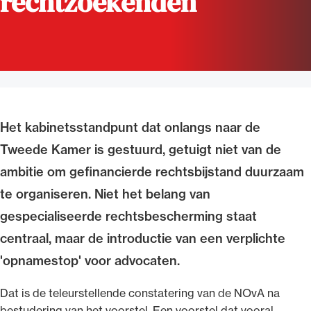
rechtzoekenden
Uitgelicht
Het kabinetsstandpunt dat onlangs naar de
Tweede Kamer is gestuurd, getuigt niet van de
ambitie om gefinancierde rechtsbijstand duurzaam
Alle wet- en regelgeving voor de advocatuur.
te organiseren. Niet het belang van
Van de Advocatenwet tot de Verordening op
gespecialiseerde rechtsbescherming staat
de advocatuur (Voda) en de Regeling op de
centraal, maar de introductie van een verplichte
advocatuur (Roda).
'opnamestop' voor advocaten.
Dat is de teleurstellende constatering van de NOvA na
bestudering van het voorstel. Een voorstel dat vooral