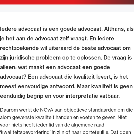
Uitgelicht
Iedere advocaat is een goede advocaat. Althans, als
je het aan de advocaat zelf vraagt. En iedere
rechtzoekende wil uiteraard de beste advocaat om
zijn juridische probleem op te oplossen. De vraag is
alleen: wat maakt een advocaat een goede
advocaat? Een advocaat die kwaliteit levert, is het
Alle wet- en regelgeving voor de advocatuur.
meest eenvoudige antwoord. Maar kwaliteit is geen
Van de Advocatenwet tot de Verordening op
eenduidig begrip en voor interpretatie vatbaar.
de advocatuur (Voda) en de Regeling op de
advocatuur (Roda).
Daarom werkt de NOvA aan objectieve standaarden om die
alom gewenste kwaliteit handen en voeten te geven. Niet
voor niets heeft ieder lid van de algemene raad
‘kwaliteitsbevordering’ in zijn of haar portefeuille. Dat doen