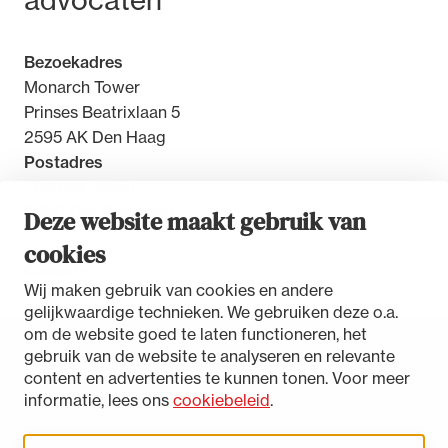
advocaten
Bezoekadres
Monarch Tower
Prinses Beatrixlaan 5
2595 AK Den Haag
Postadres
Postbus 30851
2500 GW Den Haag
Deze website maakt gebruik van
cookies
Contact
Wij maken gebruik van cookies en andere
gelijkwaardige technieken. We gebruiken deze o.a.
om de website goed te laten functioneren, het
gebruik van de website te analyseren en relevante
Toegankelijkheidsverklaring
content en advertenties te kunnen tonen. Voor meer
Disclaimer
informatie, lees ons
cookiebeleid
.
Privacystatement
Cookies beheren