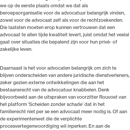
we op de eerste plaats omdat we dat als
beroepsorganisatie voor de advocatuur belangrijk vinden,
zowel voor de advocaat zelf als voor de rechtzoekenden.
Die laatsten moeten erop kunnen vertrouwen dat een
advocaat te allen tijde kwaliteit levert, juist omdat het veelal
Ondersteuning voor advocaten bij hun
gaat over situaties die bepalend zijn voor hun privé- of
beroepsuitoefening: van de advocatenpas tot
zakelijke leven.
het rechtsgebiedenregister en
geheimhoudernummers.
Daarnaast is het voor advocaten belangrijk om zich te
blijven onderscheiden van andere juridische dienstverleners,
zeker gezien externe ontwikkelingen die aan het
bestaansrecht van de advocatuur knabbelen. Denk
bijvoorbeeld aan de uitspraken van voorzitter Rouvoet van
het platform ‘Scheiden zonder schade’ dat in het
familierecht niet per se een advocaat meer nodig is. Of aan
de experimentenwet die de verplichte
procesvertegenwoordiging wil inperken. En aan de