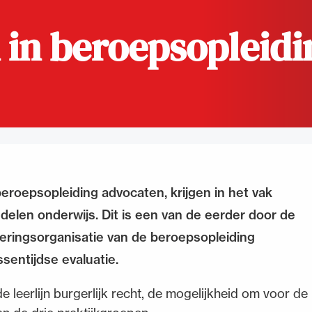
n in beroepsopleid
de advocatuur. Van de
Ondersteuning voor a
ng op de advocatuur
beroepsuitoefening: v
vocatuur (Roda).
rechtsgebiedenregist
beroepsopleiding advocaten, krijgen in het vak
agdelen onderwijs. Dit is een van de eerder door de
eringsorganisatie van de beroepsopleiding
sentijdse evaluatie.
de leerlijn burgerlijk recht, de mogelijkheid om voor de