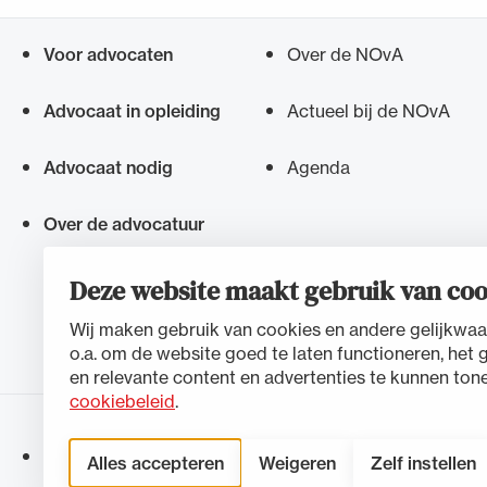
Voor advocaten
Over de NOvA
Snel navigeren naar
Advocaat in opleiding
Actueel bij de NOvA
Advocaat nodig
Agenda
Over de advocatuur
Deze website maakt gebruik van coo
Wij maken gebruik van cookies en andere gelijkwaa
o.a. om de website goed te laten functioneren, het 
en relevante content en advertenties te kunnen tone
cookiebeleid
.
Toegankelijkheidsverklaring
Disclaimer
Privacystateme
Alles accepteren
Weigeren
Zelf instellen