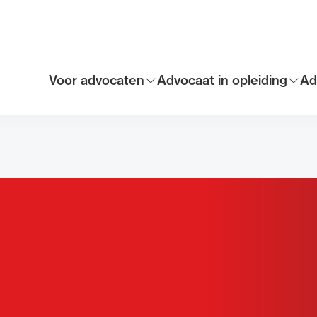
Voor advocaten
Advocaat in opleiding
Ad
Toon submenu voor
Toon submenu voor
To
Hoofdmen