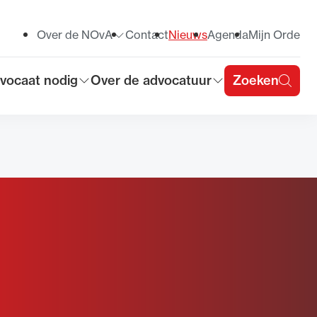
Over de NOvA
Contact
Nieuws
Agenda
Mijn Orde
Toon submenu voor
vocaat nodig
Over de advocatuur
Zoeken
on submenu voor
Toon submenu voor
u