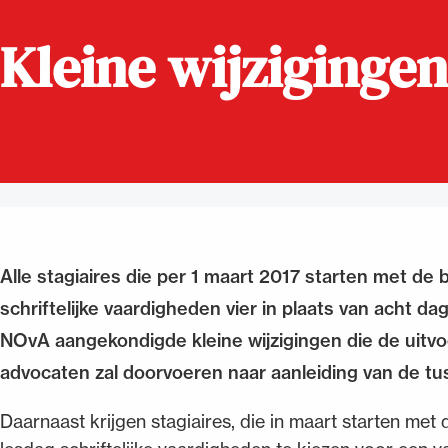
Kleine wijziginge
Alle wet- en regelgeving voor 
Advocatenwet tot de Verordeni
(Voda) en de Regeling op de ad
Alle stagiaires die per 1 maart 2017 starten met de 
schriftelijke vaardigheden vier in plaats van acht d
NOvA aangekondigde kleine wijzigingen die de uitvo
advocaten zal doorvoeren naar aanleiding van de tus
Daarnaast krijgen stagiaires, die in maart starten met 