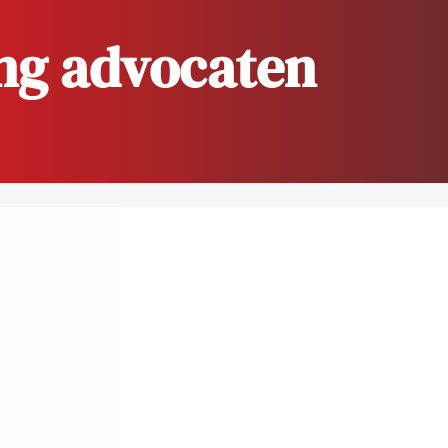
ing advocaten
dvocaten bij hun
an de advocatenpas tot het
er en geheimhoudernummers.