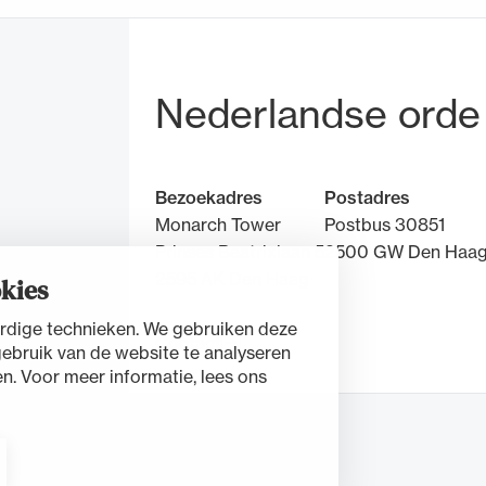
Bezoek- en pos
Nederlandse orde
Bezoekadres
Postadres
Monarch Tower
Postbus 30851
Prinses Beatrixlaan 5
2500 GW Den Haa
2595 AK Den Haag
kies
rdige technieken. We gebruiken deze
Contact
gebruik van de website te analyseren
n. Voor meer informatie, lees ons
nt
Cookies beheren