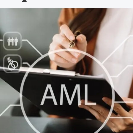
de advocatuur. Van de
Ondersteuning voor a
ng op de advocatuur
beroepsuitoefening: v
vocatuur (Roda).
rechtsgebiedenregist