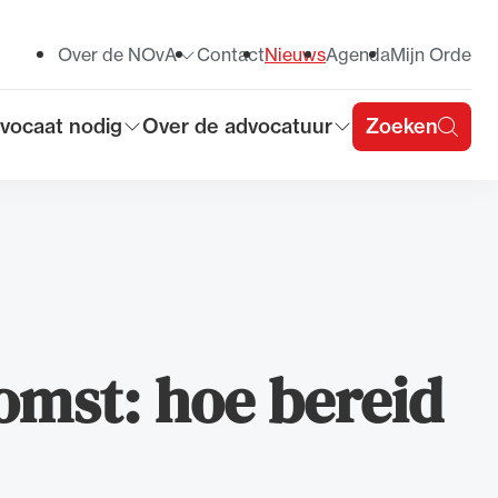
Over de NOvA
Contact
Nieuws
Agenda
Mijn Orde
Toon submenu voor
vocaat nodig
Over de advocatuur
Zoeken
on submenu voor
Toon submenu voor
u
omst: hoe bereid