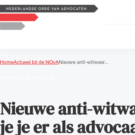
Zoeken
Logo, to the homepage
Home
Actueel bij de NOvA
Nieuwe anti-witwasr…
Uitgelicht
NIEUWS
•
26 MEI 2026
Nieuwe anti-witwa
je je er als advoca