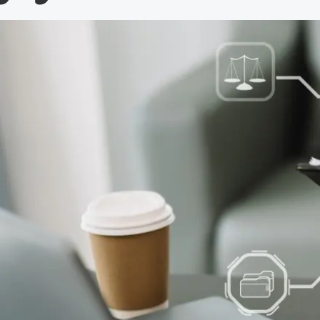
Alle wet- en regelgeving voor 
Advocatenwet tot de Verordeni
(Voda) en de Regeling op de ad