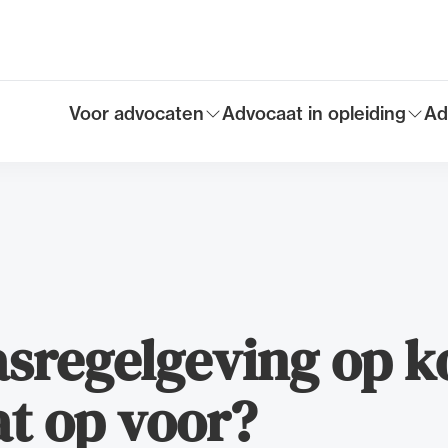
Voor advocaten
Advocaat in opleiding
Ad
Toon submenu voor
Toon submenu voor
To
Hoofdmen
sregelgeving op k
at op voor?