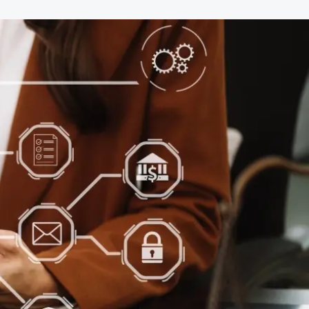
dvocaten bij hun
an de advocatenpas tot het
er en geheimhoudernummers.