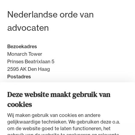
Bezoek- en postadres
Nederlandse orde van
advocaten
Bezoekadres
Monarch Tower
Prinses Beatrixlaan 5
2595 AK Den Haag
Postadres
Postbus 30851
2500 GW Den Haag
Deze website maakt gebruik van
cookies
Contact
Wij maken gebruik van cookies en andere
gelijkwaardige technieken. We gebruiken deze o.a.
om de website goed te laten functioneren, het