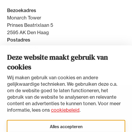
Bezoekadres
Monarch Tower
Prinses Beatrixlaan 5
2595 AK Den Haag
Postadres
Postbus 30851
2500 GW Den Haag
Deze website maakt gebruik van
cookies
Contact
Wij maken gebruik van cookies en andere
gelijkwaardige technieken. We gebruiken deze o.a.
om de website goed te laten functioneren, het
gebruik van de website te analyseren en relevante
Toegankelijkheidsverklaring
content en advertenties te kunnen tonen. Voor meer
Disclaimer
informatie, lees ons
cookiebeleid
.
Privacystatement
Cookies beheren
Alles accepteren