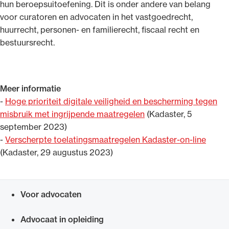
hun beroepsuitoefening. Dit is onder andere van belang
voor curatoren en advocaten in het vastgoedrecht,
huurrecht, personen- en familierecht, fiscaal recht en
bestuursrecht.
Ondersteuning voor advocaten bij hun
beroepsuitoefening: van de advocatenpas tot
het rechtsgebiedenregister en
Meer informatie
geheimhoudernummers.
-
Hoge prioriteit digitale veiligheid en bescherming tegen
misbruik met ingrijpende maatregelen
(Kadaster, 5
september 2023)
-
Verscherpte toelatingsmaatregelen Kadaster-on-line
(Kadaster, 29 augustus 2023)
Voor advocaten
Snel navigeren naar
Advocaat in opleiding