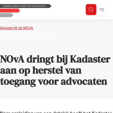
Logo, to the homepage
Menu
Zoeken
Zoek op trefwoord
H
Zoeken
Actueel bij de NOvA
Zoekgebied
NIEUWS
•
29 SEPTEMBER 2023
NOvA dringt bij Kadaster
aan op herstel van
toegang voor advocaten