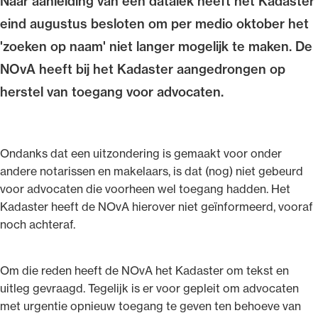
Naar aanleiding van een datalek heeft het Kadaster
Uitgelicht
eind augustus besloten om per medio oktober het
'zoeken op naam' niet langer mogelijk te maken. De
NOvA heeft bij het Kadaster aangedrongen op
herstel van toegang voor advocaten.
Ondanks dat een uitzondering is gemaakt voor onder
andere notarissen en makelaars, is dat (nog) niet gebeurd
voor advocaten die voorheen wel toegang hadden. Het
Alle wet- en regelgeving voor de advocatuur.
Kadaster heeft de NOvA hierover niet geïnformeerd, vooraf
Van de Advocatenwet tot de Verordening op
noch achteraf.
de advocatuur (Voda) en de Regeling op de
advocatuur (Roda).
Om die reden heeft de NOvA het Kadaster om tekst en
uitleg gevraagd. Tegelijk is er voor gepleit om advocaten
met urgentie opnieuw toegang te geven ten behoeve van