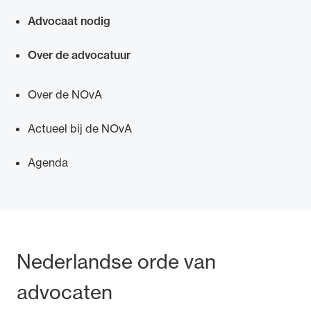
Advocaat nodig
Over de advocatuur
Over de NOvA
Actueel bij de NOvA
Agenda
Bezoek- en postadres
Nederlandse orde van
advocaten