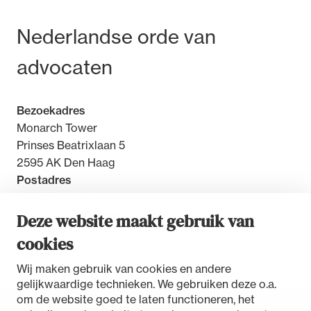
Bezoek- en postadres
Nederlandse orde van
advocaten
Bezoekadres
Monarch Tower
Prinses Beatrixlaan 5
2595 AK Den Haag
Postadres
Postbus 30851
2500 GW Den Haag
Deze website maakt gebruik van
cookies
Contact
Wij maken gebruik van cookies en andere
gelijkwaardige technieken. We gebruiken deze o.a.
om de website goed te laten functioneren, het