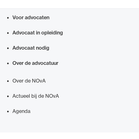
Voor advocaten
Snel navigeren naar
Advocaat in opleiding
Ondersteuning voor advocaten bij hun
beroepsuitoefening: van de advocatenpas tot
Advocaat nodig
het rechtsgebiedenregister en
geheimhoudernummers.
Over de advocatuur
Over de NOvA
Actueel bij de NOvA
Agenda