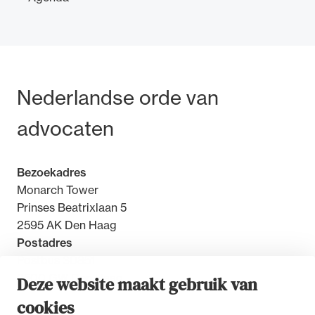
Bezoek- en postadres
Nederlandse orde van
advocaten
Bezoekadres
Monarch Tower
Prinses Beatrixlaan 5
2595 AK Den Haag
Postadres
Postbus 30851
2500 GW Den Haag
Deze website maakt gebruik van
cookies