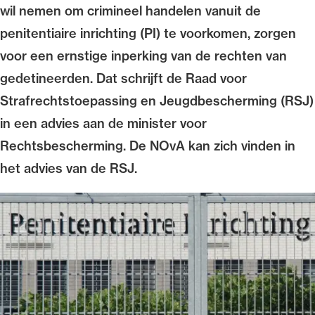
wil nemen om crimineel handelen vanuit de
penitentiaire inrichting (PI) te voorkomen, zorgen
voor een ernstige inperking van de rechten van
gedetineerden. Dat schrijft de Raad voor
Ondersteuning voor advocaten bij hun
Strafrechtstoepassing en Jeugdbescherming (RSJ)
beroepsuitoefening: van de advocatenpas tot
het rechtsgebiedenregister en
in een advies aan de minister voor
geheimhoudernummers.
Rechtsbescherming. De NOvA kan zich vinden in
het advies van de RSJ.