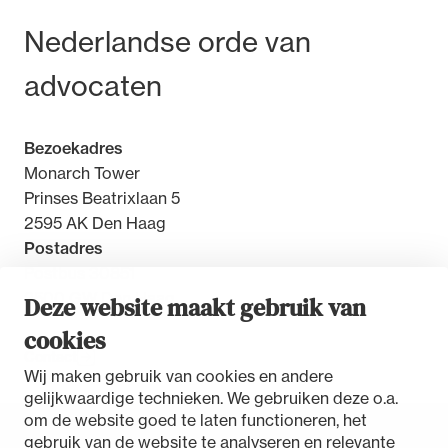
Bezoek- en postadres
Nederlandse orde van
advocaten
Bezoekadres
Monarch Tower
Prinses Beatrixlaan 5
2595 AK Den Haag
Postadres
Postbus 30851
2500 GW Den Haag
Deze website maakt gebruik van
cookies
Contact
Wij maken gebruik van cookies en andere
gelijkwaardige technieken. We gebruiken deze o.a.
om de website goed te laten functioneren, het
gebruik van de website te analyseren en relevante