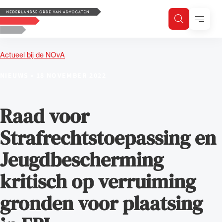
Logo, to the homepage
Menu
Zoeken
Zoek op trefwoord
H
Zoeken
Actueel bij de NOvA
Zoekgebied
NIEUWS
•
18 NOVEMBER 2022
Raad voor
Strafrechtstoepassing en
Jeugdbescherming
kritisch op verruiming
gronden voor plaatsing