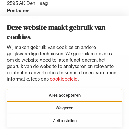
2595 AK Den Haag
Postadres
Postbus 30851
2500 GW Den Haag
Deze website maakt gebruik van
cookies
Contact
Wij maken gebruik van cookies en andere
gelijkwaardige technieken. We gebruiken deze o.a.
om de website goed te laten functioneren, het
gebruik van de website te analyseren en relevante
Toegankelijkheidsverklaring
content en advertenties te kunnen tonen. Voor meer
Disclaimer
informatie, lees ons
cookiebeleid
.
Privacystatement
Cookies beheren
Alles accepteren
Weigeren
LinkedIn
Instagram
Bluesky
Zelf instellen
Open 