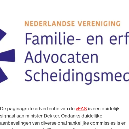
Ondersteuning voor advocaten bij hun
beroepsuitoefening: van de advocatenpas tot
het rechtsgebiedenregister en
geheimhoudernummers.
De paginagrote advertentie van de
vFAS
is een duidelijk
signaal aan minister Dekker. Ondanks duidelijke
aanbevelingen van diverse onafhankelijke commissies is er