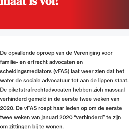
maat is vol!’
Uitgelicht
De opvallende oproep van de Vereniging voor
familie- en erfrecht advocaten en
scheidingsmediators (vFAS) laat weer zien dat het
Alle wet- en regelgeving voor de advocatuur.
water de sociale advocatuur tot aan de lippen staat.
Van de Advocatenwet tot de Verordening op
De piketstrafrechtadvocaten hebben zich massaal
de advocatuur (Voda) en de Regeling op de
verhinderd gemeld in de eerste twee weken van
advocatuur (Roda).
2020. De vFAS roept haar leden op om de eerste
twee weken van januari 2020 “verhinderd” te zijn
om zittingen bij te wonen.