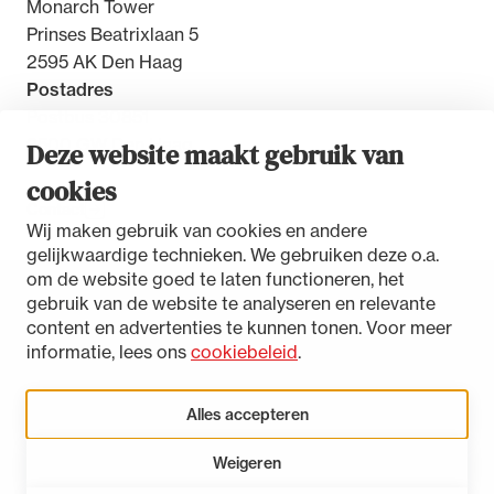
Monarch Tower
Prinses Beatrixlaan 5
2595 AK Den Haag
Postadres
Postbus 30851
2500 GW Den Haag
Deze website maakt gebruik van
cookies
Contact
Wij maken gebruik van cookies en andere
gelijkwaardige technieken. We gebruiken deze o.a.
om de website goed te laten functioneren, het
gebruik van de website te analyseren en relevante
Toegankelijkheidsverklaring
content en advertenties te kunnen tonen. Voor meer
Disclaimer
informatie, lees ons
cookiebeleid
.
Privacystatement
Cookies beheren
Alles accepteren
Weigeren
LinkedIn
Instagram
Bluesky