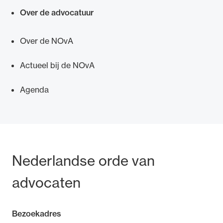
Over de advocatuur
Over de NOvA
Actueel bij de NOvA
Agenda
Bezoek- en postadres
Nederlandse orde van
advocaten
Bezoekadres