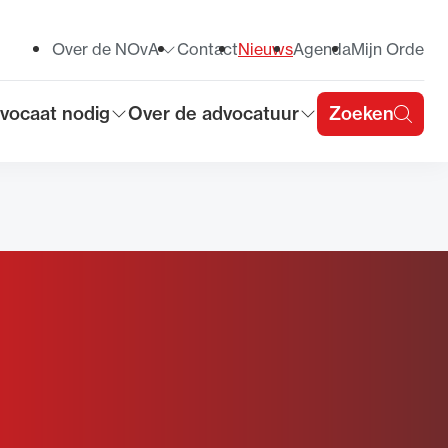
Over de NOvA
Contact
Nieuws
Agenda
Mijn Orde
Toon submenu voor
vocaat nodig
Over de advocatuur
Zoeken
on submenu voor
Toon submenu voor
u