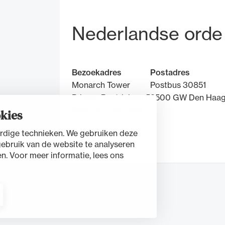
Bezoek- en pos
Nederlandse orde
Bezoekadres
Postadres
Monarch Tower
Postbus 30851
Prinses Beatrixlaan 5
2500 GW Den Haa
2595 AK Den Haag
kies
rdige technieken. We gebruiken deze
Contact
gebruik van de website te analyseren
n. Voor meer informatie, lees ons
nt
Cookies beheren