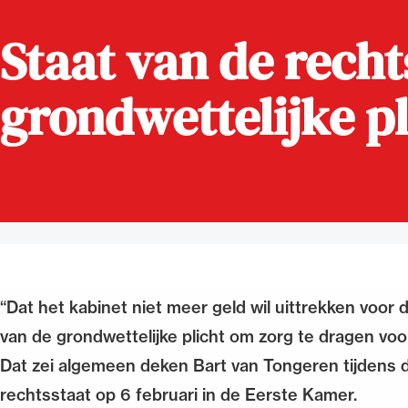
Staat van de rechts
Alle wet- en regelgeving voor 
Advocatenwet tot de Verordeni
(Voda) en de Regeling op de ad
grondwettelijke pl
“Dat het kabinet niet meer geld wil uittrekken voor
van de grondwettelijke plicht om zorg te dragen vo
Dat zei algemeen deken Bart van Tongeren tijdens 
rechtsstaat op 6 februari in de Eerste Kamer.