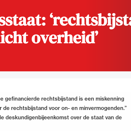
staat: ‘rechtsbijst
de advocatuur. Van de
Ondersteuning voor a
ng op de advocatuur
beroepsuitoefening: v
vocatuur (Roda).
rechtsgebiedenregist
icht overheid’
 de gefinancierde rechtsbijstand is een miskenning
or de rechtsbijstand voor on- en minvermogenden.”
de deskundigenbijeenkomst over de staat van de