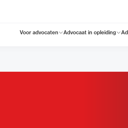
Voor advocaten
Advocaat in opleiding
Ad
Toon submenu voor
Toon submenu voor
To
Hoofdmen