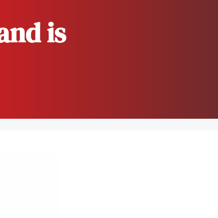
and is
dvocaten bij hun
an de advocatenpas tot het
er en geheimhoudernummers.