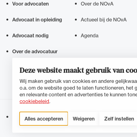
Voor advocaten
Over de NOvA
Snel navigeren naar
Advocaat in opleiding
Actueel bij de NOvA
Advocaat nodig
Agenda
Over de advocatuur
Deze website maakt gebruik van coo
Wij maken gebruik van cookies en andere gelijkwaa
o.a. om de website goed te laten functioneren, het 
en relevante content en advertenties te kunnen tone
cookiebeleid
.
Toegankelijkheidsverklaring
Disclaimer
Privacystateme
Alles accepteren
Weigeren
Zelf instellen