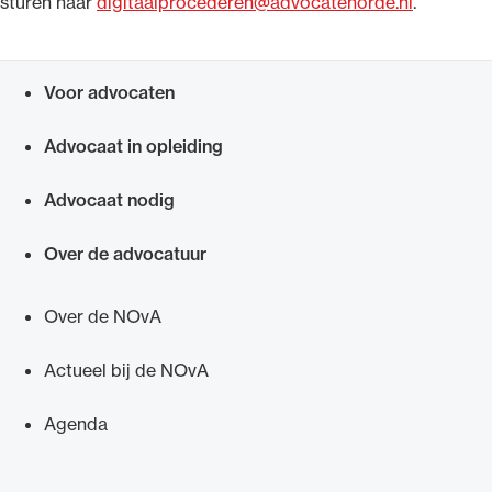
sturen naar
digitaalprocederen@advocatenorde.nl
.
Voor advocaten
Snel navigeren naar
Ondersteuning voor advocaten bij hun
Advocaat in opleiding
beroepsuitoefening: van de advocatenpas tot
het rechtsgebiedenregister en
Advocaat nodig
geheimhoudernummers.
Over de advocatuur
Over de NOvA
Actueel bij de NOvA
Agenda