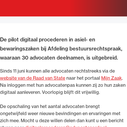
Uitgelicht
De pilot digitaal procederen in asiel- en
bewaringszaken bij Afdeling bestuursrechtspraak,
waaraan 30 advocaten deelnamen, is uitgebreid.
Sinds 11 juni kunnen alle advocaten rechtstreeks via de
Alle wet- en regelgeving voor de advocatuur.
website van de Raad van State
naar het portaal
Mijn Zaak
.
Van de Advocatenwet tot de Verordening op
Na inloggen met hun advocatenpas kunnen zij zo hun zaken
de advocatuur (Voda) en de Regeling op de
digitaal aanleveren. Voorlopig blijft dit vrijwillig.
advocatuur (Roda).
De opschaling van het aantal advocaten brengt
ongetwijfeld weer nieuwe bevindingen en ervaringen met
zich mee. Mocht u deze willen delen dan kunt u een bericht