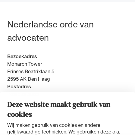
Bezoek- en postadres
Nederlandse orde van
advocaten
Bezoekadres
Monarch Tower
Prinses Beatrixlaan 5
2595 AK Den Haag
Postadres
Postbus 30851
2500 GW Den Haag
Deze website maakt gebruik van
cookies
Contact
Wij maken gebruik van cookies en andere
gelijkwaardige technieken. We gebruiken deze o.a.