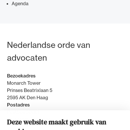
Agenda
Bezoek- en postadres
Nederlandse orde van
advocaten
Bezoekadres
Monarch Tower
Prinses Beatrixlaan 5
2595 AK Den Haag
Postadres
Postbus 30851
2500 GW Den Haag
Deze website maakt gebruik van