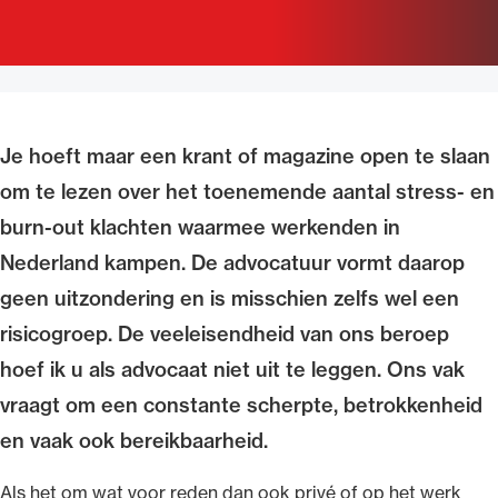
Uitgelicht
Je hoeft maar een krant of magazine open te slaan
om te lezen over het toenemende aantal stress- en
burn-out klachten waarmee werkenden in
Nederland kampen. De advocatuur vormt daarop
geen uitzondering en is misschien zelfs wel een
Alle wet- en regelgeving voor de advocatuur.
Van de Advocatenwet tot de Verordening op
risicogroep. De veeleisendheid van ons beroep
de advocatuur (Voda) en de Regeling op de
hoef ik u als advocaat niet uit te leggen. Ons vak
advocatuur (Roda).
vraagt om een constante scherpte, betrokkenheid
en vaak ook bereikbaarheid.
Als het om wat voor reden dan ook privé of op het werk