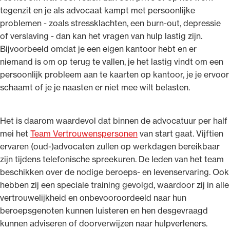
tegenzit en je als advocaat kampt met persoonlijke
problemen - zoals stressklachten, een burn-out, depressie
of verslaving - dan kan het vragen van hulp lastig zijn.
Bijvoorbeeld omdat je een eigen kantoor hebt en er
niemand is om op terug te vallen, je het lastig vindt om een
Ondersteuning voor advocaten bij hun
persoonlijk probleem aan te kaarten op kantoor, je je ervoor
beroepsuitoefening: van de advocatenpas tot
schaamt of je je naasten er niet mee wilt belasten.
het rechtsgebiedenregister en
geheimhoudernummers.
Het is daarom waardevol dat binnen de advocatuur per half
mei het
Team Vertrouwenspersonen
van start gaat. Vijftien
ervaren (oud-)advocaten zullen op werkdagen bereikbaar
zijn tijdens telefonische spreekuren. De leden van het team
beschikken over de nodige beroeps- en levenservaring. Ook
hebben zij een speciale training gevolgd, waardoor zij in alle
vertrouwelijkheid en onbevooroordeeld naar hun
beroepsgenoten kunnen luisteren en hen desgevraagd
kunnen adviseren of doorverwijzen naar hulpverleners.