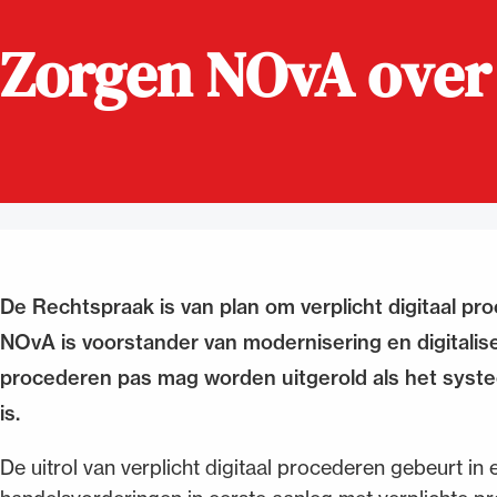
Zorgen NOvA over u
Alle wet- en regelgeving voor 
Advocatenwet tot de Verordeni
(Voda) en de Regeling op de ad
De Rechtspraak is van plan om verplicht digitaal pro
NOvA is voorstander van modernisering en digitalise
procederen pas mag worden uitgerold als het syste
is.
De uitrol van verplicht digitaal procederen gebeurt in ee