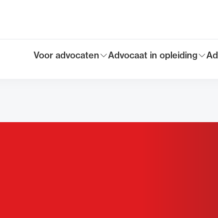
Voor advocaten
Advocaat in opleiding
Ad
Toon submenu voor
Toon submenu voor
To
Hoofdmen