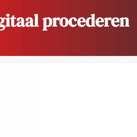
gitaal procederen
dvocaten bij hun
an de advocatenpas tot het
er en geheimhoudernummers.