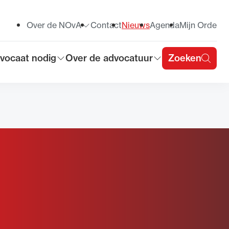
Over de NOvA
Contact
Nieuws
Agenda
Mijn Orde
Toon submenu voor
vocaat nodig
Over de advocatuur
Zoeken
on submenu voor
Toon submenu voor
u