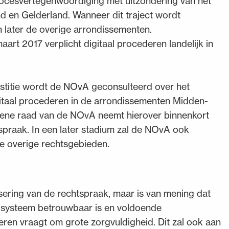
rocesvertegenwoordiging met uitzondering van het
 en Gelderland. Wanneer dit traject wordt
n later de overige arrondissementen.
aart 2017 verplicht digitaal procederen landelijk in
ustitie wordt de NOvA geconsulteerd over het
itaal procederen in de arrondissementen Midden-
mene raad van de NOvA neemt hierover binnenkort
tspraak. In een later stadium zal de NOvA ook
de overige rechtsgebieden.
sering van de rechtspraak, maar is van mening dat
t systeem betrouwbaar is en voldoende
deren vraagt om grote zorgvuldigheid. Dit zal ook aan