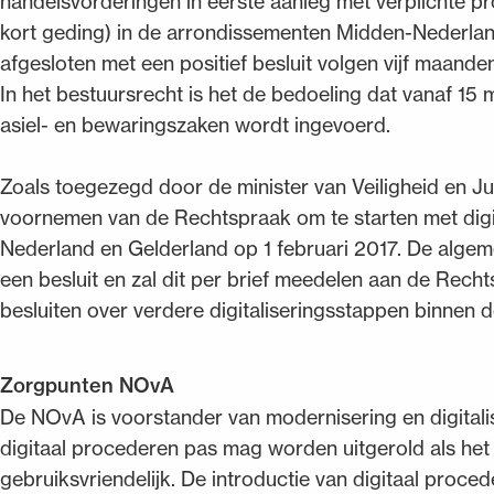
handelsvorderingen in eerste aanleg met verplichte p
kort geding) in de arrondissementen Midden-Nederland
afgesloten met een positief besluit volgen vijf maande
In het bestuursrecht is het de bedoeling dat vanaf 15 m
asiel- en bewaringszaken wordt ingevoerd.
Zoals toegezegd door de minister van Veiligheid en J
voornemen van de Rechtspraak om te starten met dig
Nederland en Gelderland op 1 februari 2017. De alge
een besluit en zal dit per brief meedelen aan de Rech
besluiten over verdere digitaliseringsstappen binnen 
Zorgpunten NOvA
De NOvA is voorstander van modernisering en digitali
digitaal procederen pas mag worden uitgerold als he
gebruiksvriendelijk. De introductie van digitaal proce