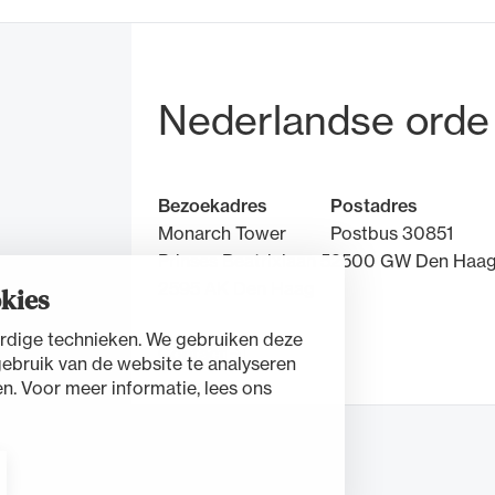
Bezoek- en pos
Nederlandse orde
Bezoekadres
Postadres
Monarch Tower
Postbus 30851
Prinses Beatrixlaan 5
2500 GW Den Haa
2595 AK Den Haag
kies
rdige technieken. We gebruiken deze
Contact
gebruik van de website te analyseren
n. Voor meer informatie, lees ons
nt
Cookies beheren