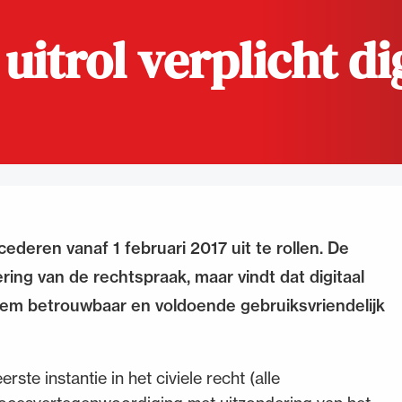
itrol verplicht di
de advocatuur. Van de
Ondersteuning voor a
ng op de advocatuur
beroepsuitoefening: v
vocatuur (Roda).
rechtsgebiedenregist
cederen vanaf 1 februari 2017 uit te rollen. De
ring van de rechtspraak, maar vindt dat digitaal
em betrouwbaar en voldoende gebruiksvriendelijk
rste instantie in het civiele recht (alle