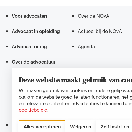
Voor advocaten
Over de NOvA
Snel navigeren naar
Advocaat in opleiding
Actueel bij de NOvA
Advocaat nodig
Agenda
Over de advocatuur
Deze website maakt gebruik van coo
Wij maken gebruik van cookies en andere gelijkwaa
o.a. om de website goed te laten functioneren, het 
en relevante content en advertenties te kunnen tone
cookiebeleid
.
Toegankelijkheidsverklaring
Disclaimer
Privacystateme
Alles accepteren
Weigeren
Zelf instellen