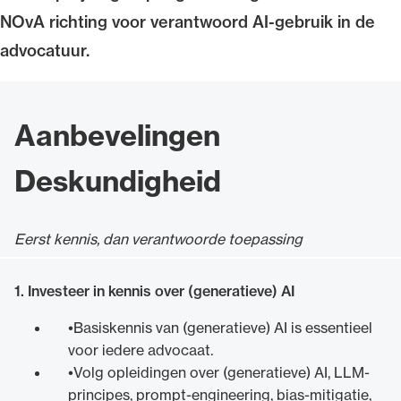
NOvA richting voor verantwoord AI-gebruik in de
advocatuur.
Ondersteuning voor advocaten bij hun
Aanbevelingen
beroepsuitoefening: van de advocatenpas tot
het rechtsgebiedenregister en
Deskundigheid
geheimhoudernummers.
Eerst kennis, dan verantwoorde toepassing
1. Investeer in kennis over (generatieve) AI
Basiskennis van (generatieve) AI is essentieel
voor iedere advocaat.
Volg opleidingen over (generatieve) AI, LLM-
principes, prompt-engineering, bias-mitigatie,