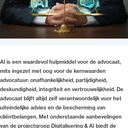
Uitgelicht
AI is een waardevol hulpmiddel voor de advocaat,
mits ingezet met oog voor de kernwaarden
Alle wet- en regelgeving voor de advocatuur.
advocatuur: onafhankelijkheid, partijdigheid,
Van de Advocatenwet tot de Verordening op
deskundigheid, integriteit en vertrouwelijkheid. De
de advocatuur (Voda) en de Regeling op de
advocaat blijft altijd zelf verantwoordelijk voor het
advocatuur (Roda).
uiteindelijke advies en de bescherming van
cliëntbelangen. Met onderstaande aanbevelingen
van de projectgroep Digitalisering & AI biedt de