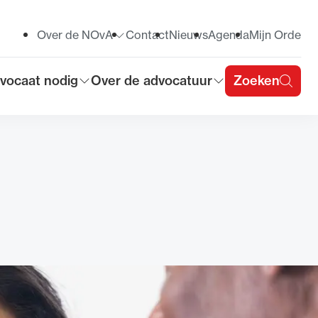
Over de NOvA
Contact
Nieuws
Agenda
Mijn Orde
Toon submenu voor
vocaat nodig
Over de advocatuur
Zoeken
on submenu voor
Toon submenu voor
u