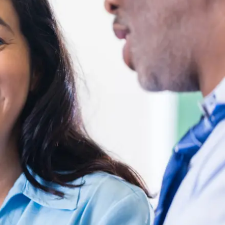
dvocaten bij hun
an de advocatenpas tot het
er en geheimhoudernummers.