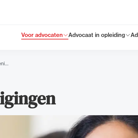
Voor advocaten
Advocaat in opleiding
Ad
Toon submenu voor
Toon submenu voor
To
Hoofdmen
eni…
nigingen