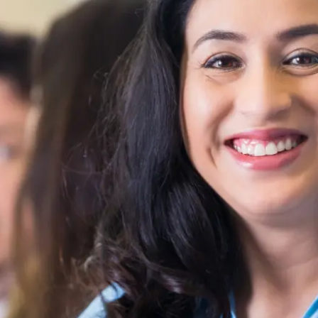
de advocatuur. Van de
Ondersteuning voor a
ng op de advocatuur
beroepsuitoefening: v
vocatuur (Roda).
rechtsgebiedenregist