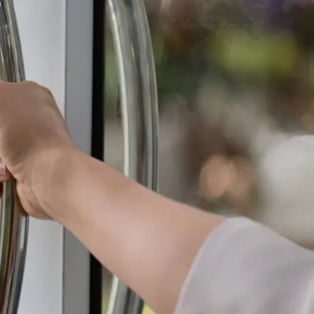
dvocaten bij hun
an de advocatenpas tot het
er en geheimhoudernummers.