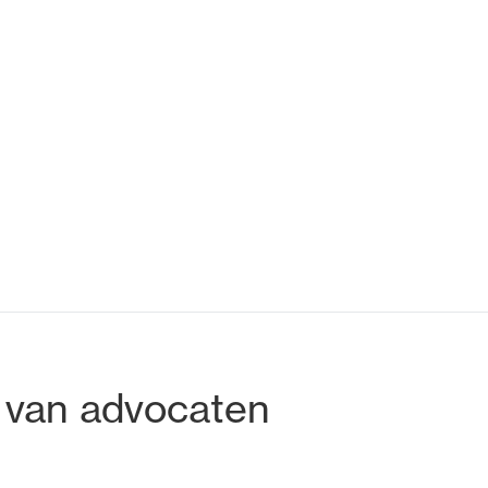
tadres
 van advocaten