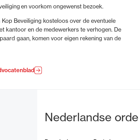
veiliging en voorkom ongewenst bezoek.
 Kop Beveiliging kosteloos over de eventuele
het kantoor en de medewerkers te verhogen. De
epaard gaan, komen voor eigen rekening van de
dvocatenblad
Bezoek- en pos
Nederlandse orde