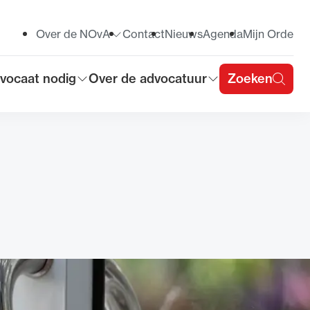
Over de NOvA
Contact
Nieuws
Agenda
Mijn Orde
Toon submenu voor
vocaat nodig
Over de advocatuur
Zoeken
on submenu voor
Toon submenu voor
u