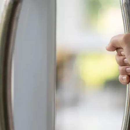
de advocatuur. Van de
Ondersteuning voor a
ng op de advocatuur
beroepsuitoefening: v
vocatuur (Roda).
rechtsgebiedenregist