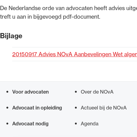
​De Nederlandse orde van advocaten heeft advies ui
Alle wet- en regelgeving voor 
treft u aan in bijgevoegd pdf-document.
Advocatenwet tot de Verordeni
(Voda) en de Regeling op de ad
Bijlage
20150917 Advies NOvA Aanbevelingen Wet alge
Voor advocaten
Over de NOvA
Snel navigeren naar
Advocaat in opleiding
Actueel bij de NOvA
Advocaat nodig
Agenda