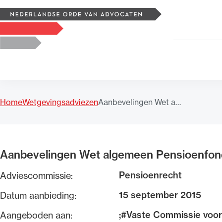
Zoeken
Logo, to the homepage
Home
Wetgevingsadviezen
Aanbevelingen Wet a…
Uitgelicht
Aanbevelingen Wet algemeen Pensioenfon
Pensioenrecht
Adviescommissie:
15 september 2015
Datum aanbieding:
;#Vaste Commissie voor
Aangeboden aan: