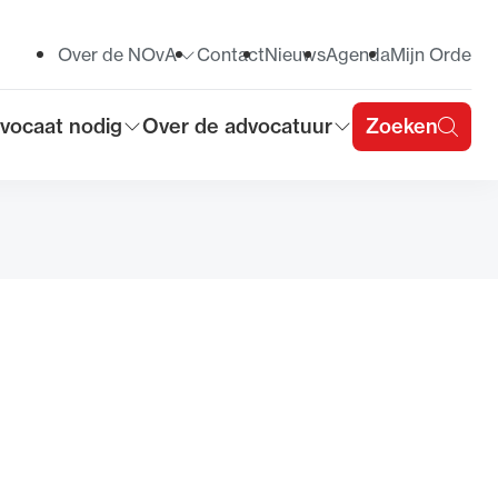
Over de NOvA
Contact
Nieuws
Agenda
Mijn Orde
Toon submenu voor
vocaat nodig
Over de advocatuur
Zoeken
on submenu voor
Toon submenu voor
u