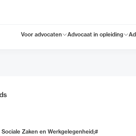
Voor advocaten
Advocaat in opleiding
Ad
Toon submenu voor
Toon submenu voor
To
Hoofdmen
ds
 Sociale Zaken en Werkgelegenheid;#