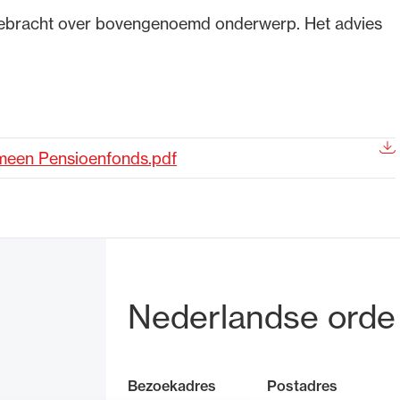
tgebracht over bovengenoemd onderwerp. Het advies
de advocatuur. Van de
Ondersteuning voor a
ng op de advocatuur
beroepsuitoefening: v
vocatuur (Roda).
rechtsgebiedenregist
meen Pensioenfonds.pdf
Bezoek- en pos
Nederlandse orde
Bezoekadres
Postadres