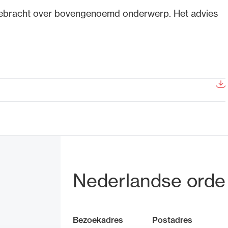
tgebracht over bovengenoemd onderwerp. Het advies
de advocatuur. Van de
Ondersteuning voor a
ng op de advocatuur
beroepsuitoefening: v
vocatuur (Roda).
rechtsgebiedenregist
Bezoek- en pos
Nederlandse orde
Bezoekadres
Postadres