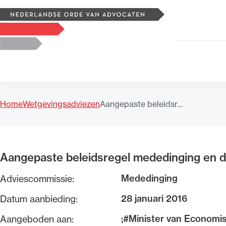
Zoeken
Logo, to the homepage
Home
Wetgevingsadviezen
Aangepaste beleidsr…
Uitgelicht
Aangepaste beleidsregel mededinging en d
Mededinging
Adviescommissie:
28 januari 2016
Datum aanbieding:
;#Minister van Economi
Aangeboden aan: