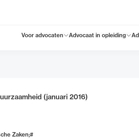
Voor advocaten
Advocaat in opleiding
Ad
Toon submenu voor
Toon submenu voor
To
Hoofdmen
uurzaamheid (januari 2016)
sche Zaken;#