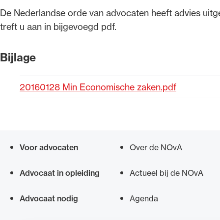
​De Nederlandse orde van advocaten heeft advies ui
Alle wet- en regelgeving voor 
treft u aan in bijgevoegd pdf.
Advocatenwet tot de Verordeni
(Voda) en de Regeling op de ad
Bijlage
20160128 Min Economische zaken.pdf
Voor advocaten
Over de NOvA
Snel navigeren naar
Advocaat in opleiding
Actueel bij de NOvA
Advocaat nodig
Agenda