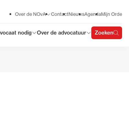
Over de NOvA
Contact
Nieuws
Agenda
Mijn Orde
Toon submenu voor
vocaat nodig
Over de advocatuur
Zoeken
on submenu voor
Toon submenu voor
u