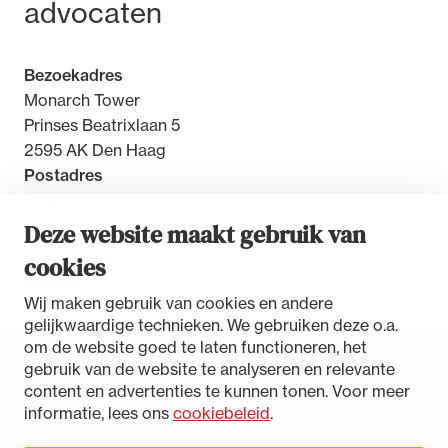
advocaten
Bezoekadres
Monarch Tower
Prinses Beatrixlaan 5
2595 AK Den Haag
Postadres
Postbus 30851
2500 GW Den Haag
Deze website maakt gebruik van
cookies
Contact
Wij maken gebruik van cookies en andere
gelijkwaardige technieken. We gebruiken deze o.a.
om de website goed te laten functioneren, het
gebruik van de website te analyseren en relevante
Toegankelijkheidsverklaring
content en advertenties te kunnen tonen. Voor meer
Disclaimer
informatie, lees ons
cookiebeleid
.
Privacystatement