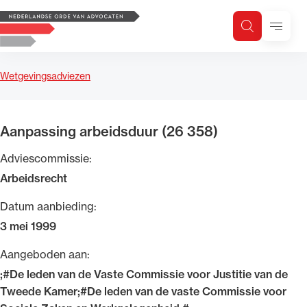
Logo, to the homepage
Menu
Zoeken
Zoek op trefwoord
H
Zoeken
Wetgevingsadviezen
Zoekgebied
Aanpassing arbeidsduur (26 358)
Adviescommissie:
Arbeidsrecht
Datum aanbieding:
3 mei 1999
Aangeboden aan:
;#De leden van de Vaste Commissie voor Justitie van de
Tweede Kamer;#De leden van de vaste Commissie voor