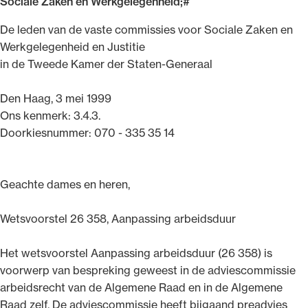
Sociale Zaken en Werkgelegenheid;#
Uitgelicht
De leden van de vaste commissies voor Sociale Zaken en
Werkgelegenheid en Justitie
in de Tweede Kamer der Staten-Generaal
Den Haag, 3 mei 1999
Ons kenmerk: 3.4.3.
Doorkiesnummer: 070 - 335 35 14
Geachte dames en heren,
Alle wet- en regelgeving voor de advocatuur.
Van de Advocatenwet tot de Verordening op
Wetsvoorstel 26 358, Aanpassing arbeidsduur
de advocatuur (Voda) en de Regeling op de
advocatuur (Roda).
Het wetsvoorstel Aanpassing arbeidsduur (26 358) is
voorwerp van bespreking geweest in de adviescommissie
arbeidsrecht van de Algemene Raad en in de Algemene
Raad zelf. De adviescommissie heeft bijgaand preadvies