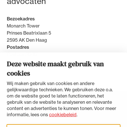
advocaten
Bezoekadres
Monarch Tower
Prinses Beatrixlaan 5
2595 AK Den Haag
Postadres
Postbus 30851
2500 GW Den Haag
Deze website maakt gebruik van
cookies
Contact
Wij maken gebruik van cookies en andere
gelijkwaardige technieken. We gebruiken deze o.a.
om de website goed te laten functioneren, het
gebruik van de website te analyseren en relevante
Toegankelijkheidsverklaring
content en advertenties te kunnen tonen. Voor meer
Disclaimer
informatie, lees ons
cookiebeleid
.
Privacystatement