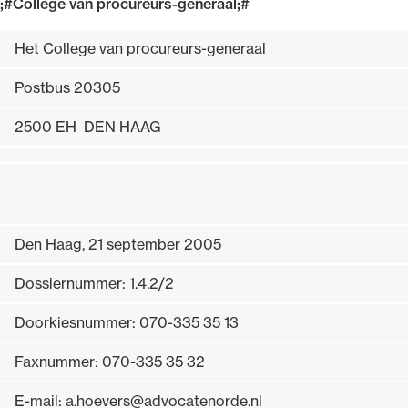
;#College van procureurs-generaal;#
Uitgelicht
Het College van procureurs-generaal
Postbus 20305
2500 EH DEN HAAG
Den Haag, 21 september 2005
Alle wet- en regelgeving voor de advocatuur.
Van de Advocatenwet tot de Verordening op
Dossiernummer: 1.4.2/2
de advocatuur (Voda) en de Regeling op de
advocatuur (Roda).
Doorkiesnummer: 070-335 35 13
Faxnummer: 070-335 35 32
E-mail: a.hoevers@advocatenorde.nl