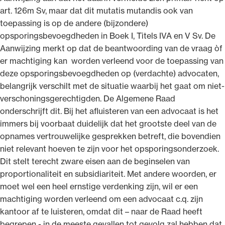
art. 126m Sv, maar dat dit mutatis mutandis ook van
toepassing is op de andere (bijzondere)
opsporingsbevoegdheden in Boek I, Titels IVA en V Sv. De
Aanwijzing merkt op dat de beantwoording van de vraag òf
er machtiging kan worden verleend voor de toepassing van
deze opsporingsbevoegdheden op (verdachte) advocaten,
belangrijk verschilt met de situatie waarbij het gaat om niet-
verschoningsgerechtigden. De Algemene Raad
onderschrijft dit. Bij het afluisteren van een advocaat is het
immers bij voorbaat duidelijk dat het grootste deel van de
opnames vertrouwelijke gesprekken betreft, die bovendien
niet relevant hoeven te zijn voor het opsporingsonderzoek.
Dit stelt terecht zware eisen aan de beginselen van
proportionaliteit en subsidiariteit. Met andere woorden, er
moet wel een heel ernstige verdenking zijn, wil er een
machtiging worden verleend om een advocaat c.q. zijn
kantoor af te luisteren, omdat dit – naar de Raad heeft
begrepen - in de meeste gevallen tot gevolg zal hebben dat