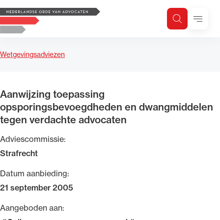
Logo, to the homepage
Menu
Zoeken
Zoek op trefwoord
H
Zoeken
Wetgevingsadviezen
Zoekgebied
Aanwijzing toepassing
opsporingsbevoegdheden en dwangmiddelen
tegen verdachte advocaten
Adviescommissie:
Strafrecht
Datum aanbieding:
21 september 2005
Aangeboden aan: