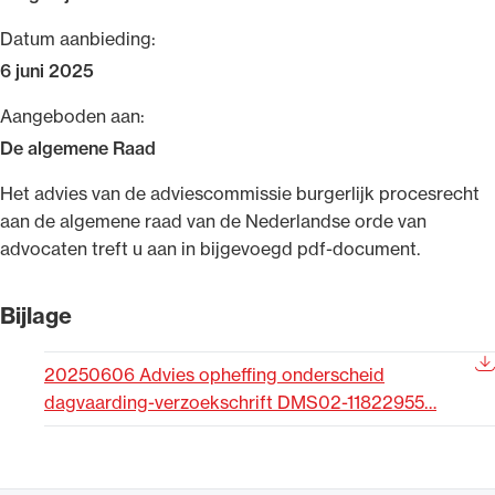
Uitgelicht
Datum aanbieding:
6 juni 2025
Aangeboden aan:
De algemene Raad
​Het advies van de adviescommissie burgerlijk procesrecht
aan de algemene raad van de Nederlandse orde van
advocaten treft u aan in bijgevoegd pdf-document.
Alle wet- en regelgeving voor de advocatuur.
Bijlage
Van de Advocatenwet tot de Verordening op
de advocatuur (Voda) en de Regeling op de
20250606 Advies opheffing onderscheid
advocatuur (Roda).
dagvaarding-verzoekschrift DMS02-11822955…