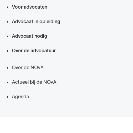
Voor advocaten
Snel navigeren naar
Advocaat in opleiding
Ondersteuning voor advocaten bij hun
Advocaat nodig
beroepsuitoefening: van de advocatenpas tot
Over de advocatuur
het rechtsgebiedenregister en
geheimhoudernummers.
Over de NOvA
Actueel bij de NOvA
Agenda