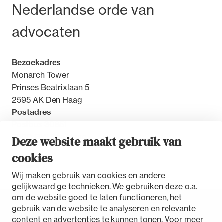
Bezoek- en postadres
Nederlandse orde van
advocaten
Bezoekadres
Monarch Tower
Prinses Beatrixlaan 5
2595 AK Den Haag
Postadres
Postbus 30851
2500 GW Den Haag
Deze website maakt gebruik van
cookies
Contact
Wij maken gebruik van cookies en andere
gelijkwaardige technieken. We gebruiken deze o.a.
om de website goed te laten functioneren, het
gebruik van de website te analyseren en relevante
Toegankelijkheidsverklaring
content en advertenties te kunnen tonen. Voor meer