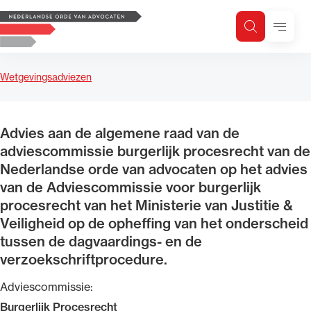
Logo, to the homepage
Menu
Zoeken
Zoek op trefwoord
H
Zoeken
Wetgevingsadviezen
Zoekgebied
Advies aan de algemene raad van de
adviescommissie burgerlijk procesrecht van de
Nederlandse orde van advocaten op het advies
van de Adviescommissie voor burgerlijk
procesrecht van het Ministerie van Justitie &
Veiligheid op de opheffing van het onderscheid
tussen de dagvaardings- en de
verzoekschriftprocedure.
Adviescommissie:
Burgerlijk Procesrecht