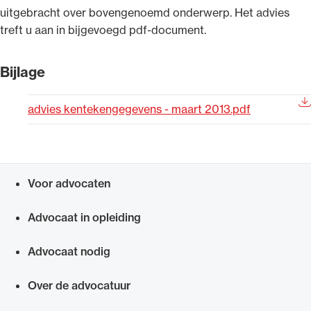
uitgebracht over bovengenoemd onderwerp. Het advies
Uitgelicht
treft u aan in bijgevoegd pdf-document.
Bijlage
advies kentekengegevens - maart 2013.pdf
Voor advocaten
Alle wet- en regelgeving voor de advocatuur.
Snel navigeren naar
Van de Advocatenwet tot de Verordening op
Advocaat in opleiding
de advocatuur (Voda) en de Regeling op de
advocatuur (Roda).
Advocaat nodig
Over de advocatuur