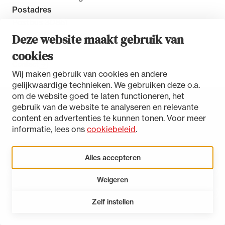
Postadres
Postbus 30851
2500 GW Den Haag
Deze website maakt gebruik van
cookies
Contact
Wij maken gebruik van cookies en andere
gelijkwaardige technieken. We gebruiken deze o.a.
om de website goed te laten functioneren, het
gebruik van de website te analyseren en relevante
Toegankelijkheidsverklaring
content en advertenties te kunnen tonen. Voor meer
Disclaimer
informatie, lees ons
cookiebeleid
.
Privacystatement
Cookies beheren
Alles accepteren
Weigeren
LinkedIn
Instagram
Bluesky
Zelf instellen
Open 