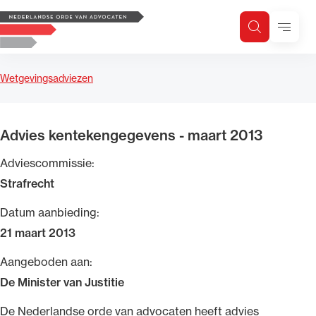
Logo, to the homepage
Menu
Zoeken
Zoek op trefwoord
H
Zoeken
Wetgevingsadviezen
Zoekgebied
Advies kentekengegevens - maart 2013
Adviescommissie:
Strafrecht
Datum aanbieding:
21 maart 2013
Aangeboden aan:
De Minister van Justitie
​De Nederlandse orde van advocaten heeft advies