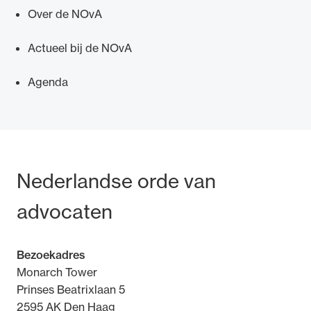
Over de NOvA
Actueel bij de NOvA
Agenda
Ondersteuning voor advocaten bij hun
beroepsuitoefening: van de advocatenpas tot
het rechtsgebiedenregister en
geheimhoudernummers.
Bezoek- en postadres
Nederlandse orde van
advocaten
Bezoekadres
Monarch Tower
Prinses Beatrixlaan 5
2595 AK Den Haag