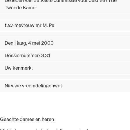
De leden van de Vaste commissie voor Justitie in de
Uitgelicht
Tweede Kamer
t.a.v. mevrouw mr M. Pe
Den Haag, 4 mei 2000
Dossiernummer: 3.3.1
Uw kenmerk:
Alle wet- en regelgeving voor de advocatuur.
Nieuwe vreemdelingenwet
Van de Advocatenwet tot de Verordening op
de advocatuur (Voda) en de Regeling op de
advocatuur (Roda).
Geachte dames en heren