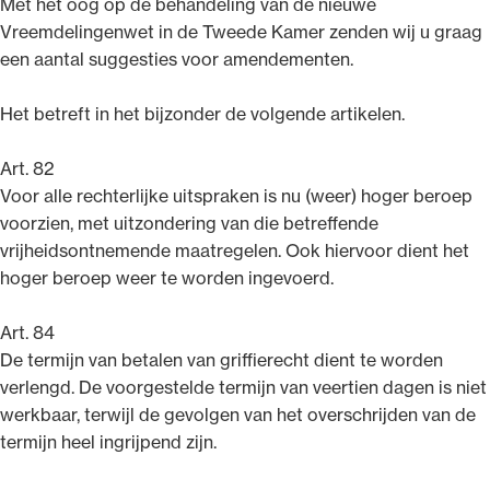
Met het oog op de behandeling van de nieuwe
Vreemdelingenwet in de Tweede Kamer zenden wij u graag
een aantal suggesties voor amendementen.
Het betreft in het bijzonder de volgende artikelen.
Ondersteuning voor advocaten bij hun
beroepsuitoefening: van de advocatenpas tot
Art. 82
het rechtsgebiedenregister en
Voor alle rechterlijke uitspraken is nu (weer) hoger beroep
geheimhoudernummers.
voorzien, met uitzondering van die betreffende
vrijheidsontnemende maatregelen. Ook hiervoor dient het
hoger beroep weer te worden ingevoerd.
Art. 84
De termijn van betalen van griffierecht dient te worden
verlengd. De voorgestelde termijn van veertien dagen is niet
werkbaar, terwijl de gevolgen van het overschrijden van de
termijn heel ingrijpend zijn.