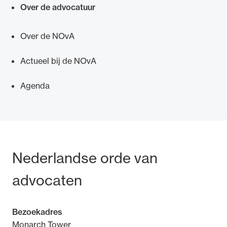
Over de advocatuur
Over de NOvA
Actueel bij de NOvA
Ondersteuning voor advocaten bij hun
beroepsuitoefening: van de advocatenpas tot
Agenda
het rechtsgebiedenregister en
geheimhoudernummers.
Bezoek- en postadres
Nederlandse orde van
advocaten
Bezoekadres
Monarch Tower