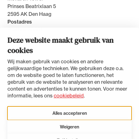
Prinses Beatrixlaan 5
2595 AK Den Haag
Postadres
Postbus 30851
2500 GW Den Haag
Deze website maakt gebruik van
cookies
Contact
Wij maken gebruik van cookies en andere
gelijkwaardige technieken. We gebruiken deze o.a.
om de website goed te laten functioneren, het
gebruik van de website te analyseren en relevante
Toegankelijkheidsverklaring
content en advertenties te kunnen tonen. Voor meer
Disclaimer
informatie, lees ons
cookiebeleid
.
Privacystatement
Cookies beheren
Alles accepteren
Weigeren
LinkedIn
Instagram
Bluesky