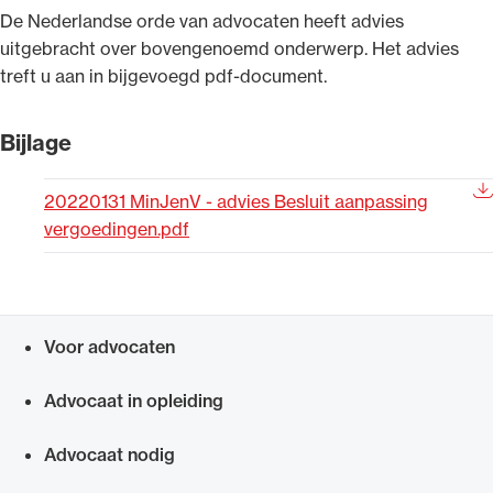
​De Nederlandse orde van advocaten heeft advies
Uitgelicht
uitgebracht over bovengenoemd onderwerp. Het advies
treft u aan in bijgevoegd pdf-document.
Bijlage
20220131 MinJenV - advies Besluit aanpassing
vergoedingen.pdf
Alle wet- en regelgeving voor de advocatuur.
Van de Advocatenwet tot de Verordening op
Voor advocaten
de advocatuur (Voda) en de Regeling op de
Snel navigeren naar
advocatuur (Roda).
Advocaat in opleiding
Advocaat nodig