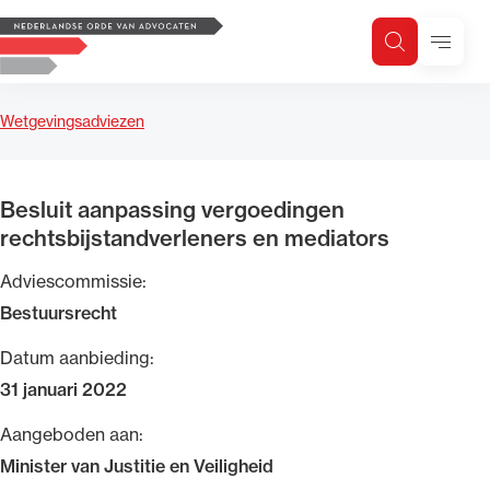
Logo, to the homepage
Menu
Zoeken
Zoek op trefwoord
H
Zoeken
Wetgevingsadviezen
Zoekgebied
Besluit aanpassing vergoedingen
rechtsbijstandverleners en mediators
Adviescommissie:
Bestuursrecht
Datum aanbieding:
31 januari 2022
Aangeboden aan:
Minister van Justitie en Veiligheid