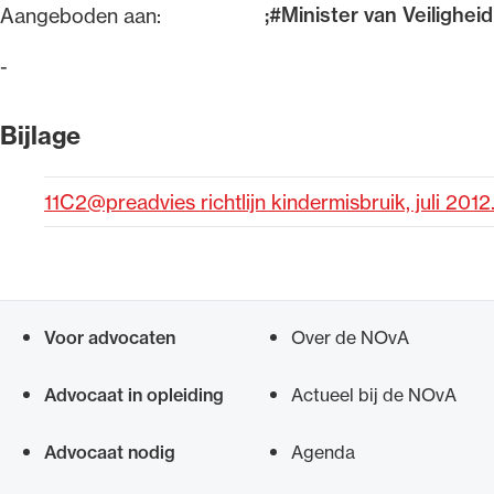
;#Minister van Veiligheid
Aangeboden aan:
Alle wet- en regelgeving voor 
-
Advocatenwet tot de Verordeni
(Voda) en de Regeling op de ad
Bijlage
11C2@preadvies richtlijn kindermisbruik, juli 2012
Voor advocaten
Over de NOvA
Snel navigeren naar
Advocaat in opleiding
Actueel bij de NOvA
Advocaat nodig
Agenda