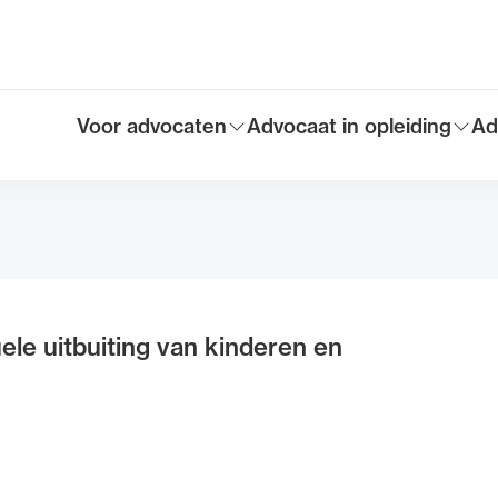
Voor advocaten
Advocaat in opleiding
Ad
Toon submenu voor
Toon submenu voor
To
Hoofdmen
ele uitbuiting van kinderen en