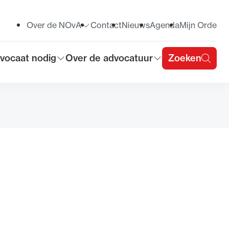
Over de NOvA
Contact
Nieuws
Agenda
Mijn Orde
Toon submenu voor
vocaat nodig
Over de advocatuur
Zoeken
on submenu voor
Toon submenu voor
u