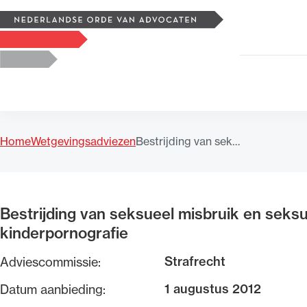
Zoeken
Logo, to the homepage
Home
Wetgevingsadviezen
Bestrijding van sek…
Uitgelicht
Bestrijding van seksueel misbruik en seksu
kinderpornografie
Strafrecht
Adviescommissie:
1 augustus 2012
Datum aanbieding: