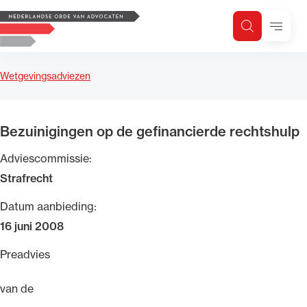
Logo, to the homepage
Menu
Zoeken
Zoek op trefwoord
H
Zoeken
Wetgevingsadviezen
Zoekgebied
Bezuinigingen op de gefinancierde rechtshulp
Adviescommissie:
Strafrecht
Datum aanbieding:
16 juni 2008
Preadvies
van de