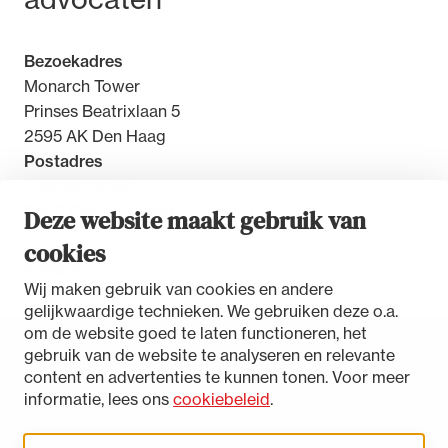
Bezoekadres
Monarch Tower
Prinses Beatrixlaan 5
2595 AK Den Haag
Postadres
Postbus 30851
2500 GW Den Haag
Deze website maakt gebruik van
cookies
Contact
Wij maken gebruik van cookies en andere
gelijkwaardige technieken. We gebruiken deze o.a.
om de website goed te laten functioneren, het
gebruik van de website te analyseren en relevante
Toegankelijkheidsverklaring
content en advertenties te kunnen tonen. Voor meer
Disclaimer
informatie, lees ons
cookiebeleid
.
Privacystatement
Cookies beheren