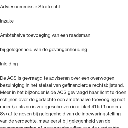
Adviescommissie Strafrecht
Uitgelicht
Inzake
Ambtshalve toevoeging van een raadsman
bij gelegenheid van de gevangenhouding
Inleiding
Alle wet- en regelgeving voor de advocatuur.
De ACS is gevraagd te adviseren over een overwogen
Van de Advocatenwet tot de Verordening op
bezuiniging in het stelsel van gefinancierde rechtsbijstand.
de advocatuur (Voda) en de Regeling op de
Meer in het bijzonder is de ACS gevraagd haar licht te doen
advocatuur (Roda).
schijnen over de gedachte een ambtshalve toevoeging niet
meer (zoals nu is voorgeschreven in artikel 41 lid 1 onder a
Sv) af te geven bij gelegenheid van de inbewaringstelling
van de verdachte, maar eerst bij gelegenheid van de
gevangenneming of gevangenhouding van de verdachte.