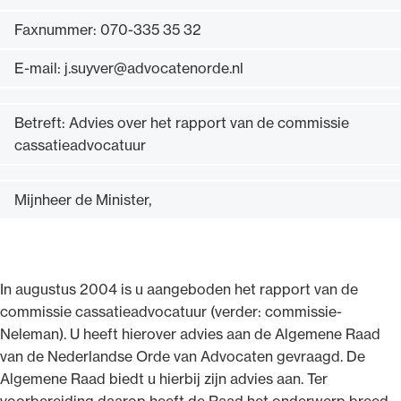
Faxnummer: 070-335 35 32
E-mail: j.suyver@advocatenorde.nl
Ondersteuning voor advocaten bij hun
Betreft: Advies over het rapport van de commissie
beroepsuitoefening: van de advocatenpas tot
cassatieadvocatuur
het rechtsgebiedenregister en
geheimhoudernummers.
Mijnheer de Minister,
In augustus 2004 is u aangeboden het rapport van de
commissie cassatieadvocatuur (verder: commissie-
Neleman). U heeft hierover advies aan de Algemene Raad
van de Nederlandse Orde van Advocaten gevraagd. De
Algemene Raad biedt u hierbij zijn advies aan. Ter
voorbereiding daarop heeft de Raad het onderwerp breed