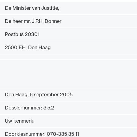
Uitgelicht
De Minister van Justitie,
De heer mr. J.P.H. Donner
Postbus 20301
2500 EH Den Haag
Alle wet- en regelgeving voor de advocatuur.
Van de Advocatenwet tot de Verordening op
Den Haag, 6 september 2005
de advocatuur (Voda) en de Regeling op de
advocatuur (Roda).
Dossiernummer: 3.5.2
Uw kenmerk:
Doorkiesnummer: 070-335 35 11