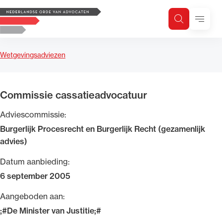
Logo, to the homepage
Menu
Zoeken
Zoek op trefwoord
H
Zoeken
Wetgevingsadviezen
Zoekgebied
Commissie cassatieadvocatuur
Adviescommissie:
Burgerlijk Procesrecht en Burgerlijk Recht (gezamenlijk
advies)
Datum aanbieding:
6 september 2005
Aangeboden aan:
;#De Minister van Justitie;#