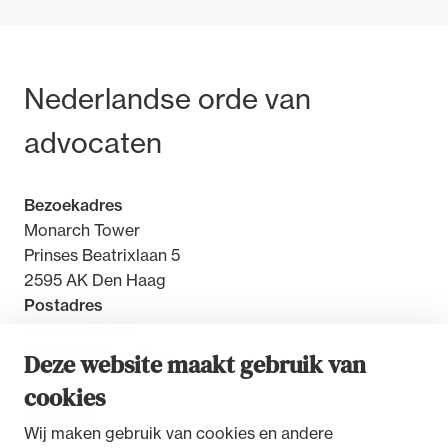
Bezoek- en postadres
Nederlandse orde van
advocaten
Bezoekadres
Monarch Tower
Prinses Beatrixlaan 5
2595 AK Den Haag
Postadres
Postbus 30851
2500 GW Den Haag
Deze website maakt gebruik van
cookies
Contact
Wij maken gebruik van cookies en andere