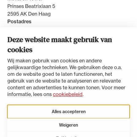
Prinses Beatrixlaan 5
2595 AK Den Haag
Postadres
Postbus 30851
2500 GW Den Haag
Deze website maakt gebruik van
cookies
Contact
Wij maken gebruik van cookies en andere
gelijkwaardige technieken. We gebruiken deze o.a.
om de website goed te laten functioneren, het
gebruik van de website te analyseren en relevante
Toegankelijkheidsverklaring
content en advertenties te kunnen tonen. Voor meer
Disclaimer
informatie, lees ons
cookiebeleid
.
Privacystatement
Cookies beheren
Alles accepteren
Weigeren
LinkedIn
Instagram
Bluesky