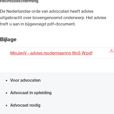
Rechtsbescherming
Uitgelicht
​De Nederlandse orde van advocaten heeft advies
uitgebracht over bovengenoemd onderwerp. Het advies
treft u aan in bijgevoegd pdf-document.
Bijlage
MinJenV - advies modernisering WvS W.pdf
Alle wet- en regelgeving voor de advocatuur.
Van de Advocatenwet tot de Verordening op
Voor advocaten
de advocatuur (Voda) en de Regeling op de
Snel navigeren naar
advocatuur (Roda).
Advocaat in opleiding
Advocaat nodig