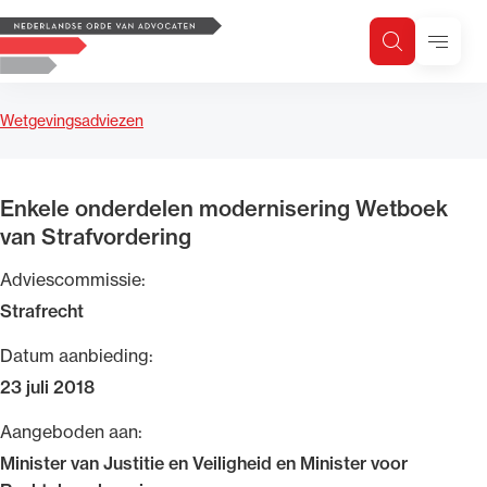
Logo, to the homepage
Menu
Zoeken
Zoek op trefwoord
H
Zoeken
Wetgevingsadviezen
Zoekgebied
Enkele onderdelen modernisering Wetboek
van Strafvordering
Adviescommissie:
Strafrecht
Datum aanbieding:
23 juli 2018
Aangeboden aan:
Minister van Justitie en Veiligheid en Minister voor