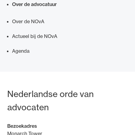
Over de advocatuur
Over de NOvA
Actueel bij de NOvA
Ondersteuning voor advocaten bij hun
beroepsuitoefening: van de advocatenpas tot
Agenda
het rechtsgebiedenregister en
geheimhoudernummers.
Bezoek- en postadres
Nederlandse orde van
advocaten
Bezoekadres
Monarch Tower