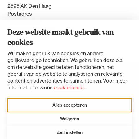
2595 AK Den Haag
Postadres
Postbus 30851
2500 GW Den Haag
Deze website maakt gebruik van
cookies
Contact
Wij maken gebruik van cookies en andere
gelijkwaardige technieken. We gebruiken deze o.a.
om de website goed te laten functioneren, het
gebruik van de website te analyseren en relevante
Toegankelijkheidsverklaring
content en advertenties te kunnen tonen. Voor meer
Disclaimer
informatie, lees ons
cookiebeleid
.
Privacystatement
Cookies beheren
Alles accepteren
Weigeren
LinkedIn
Instagram
Bluesky
Zelf instellen
Open 