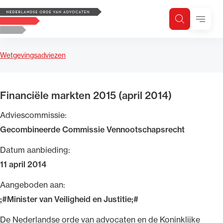
Logo, to the homepage
Menu
Zoeken
Zoek op trefwoord
H
Zoeken
Wetgevingsadviezen
Zoekgebied
Financiële markten 2015 (april 2014)
Adviescommissie:
Gecombineerde Commissie Vennootschapsrecht
Datum aanbieding:
11 april 2014
Aangeboden aan:
;#Minister van Veiligheid en Justitie;#
De Nederlandse orde van advocaten en de Koninklijke