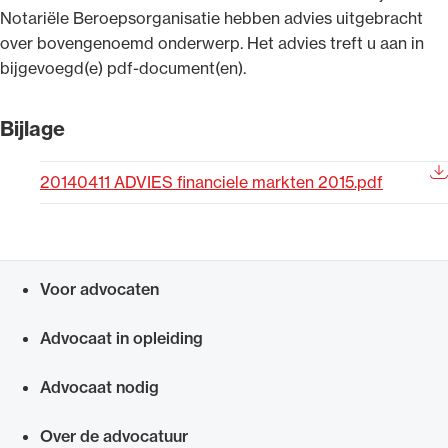
Notariële Beroepsorganisatie hebben advies uitgebracht
Uitgelicht
over bovengenoemd onderwerp. Het advies treft u aan in
bijgevoegd(e) pdf-document(en).
Bijlage
20140411 ADVIES financiele markten 2015.pdf
Alle wet- en regelgeving voor de advocatuur.
Voor advocaten
Van de Advocatenwet tot de Verordening op
Snel navigeren naar
de advocatuur (Voda) en de Regeling op de
Advocaat in opleiding
advocatuur (Roda).
Advocaat nodig
Over de advocatuur