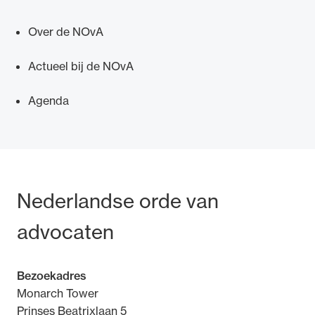
Over de NOvA
Actueel bij de NOvA
Ondersteuning voor advocaten bij hun
Agenda
beroepsuitoefening: van de advocatenpas tot
het rechtsgebiedenregister en
geheimhoudernummers.
Bezoek- en postadres
Nederlandse orde van
advocaten
Bezoekadres
Monarch Tower
Prinses Beatrixlaan 5